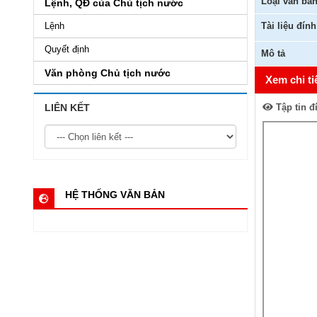
Loại văn bả
Lệnh, QĐ của Chủ tịch nước
Lệnh
Tài liệu đín
Quyết định
Mô tả
Văn phòng Chủ tịch nước
Xem chi ti
LIÊN KẾT
Tập tin đ
HỆ THỐNG VĂN BẢN