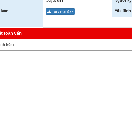
n
Quyết định
Người ký
h kèm
File đính
Tải về tại đây
ết toàn văn
ính kèm