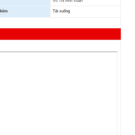
Võ Thị Ánh Xuân
 kèm
Tải xuống