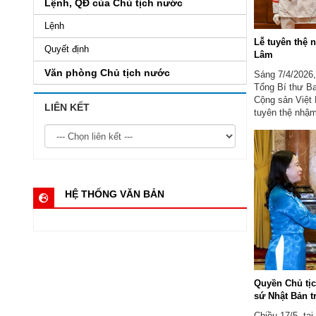
Lệnh, QĐ của Chủ tịch nước
Lệnh
Lễ tuyên thệ 
Quyết định
Lâm
Văn phòng Chủ tịch nước
Sáng 7/4/2026,
Tổng Bí thư B
Cộng sản Việt 
LIÊN KẾT
tuyên thệ nhậ
hội chủ nghĩa 
HỆ THỐNG VĂN BẢN
Quyền Chủ tịc
sứ Nhật Bản t
Chiều 17/5, tạ