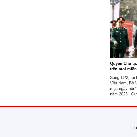
Chăn. Tổng Bí 
Sisoulith chủ ..
Quyền Chủ tịc
trên mọi miề
Sáng 11/2, tại 
Việt Nam, Bộ V
mạc ngày hội "
năm 2023. Quy
dự và phát biểu
T