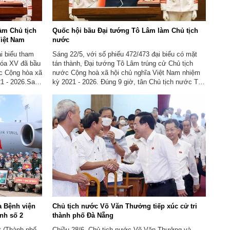
àm Chủ tịch
Quốc hội bầu Đại tướng Tô Lâm làm Chủ tịch
Việt Nam
nước
i biểu tham
Sáng 22/5, với số phiếu 472/473 đại biểu có mặt
khóa XV đã bầu
tán thành, Đại tướng Tô Lâm trúng cử Chủ tịch
c Cộng hòa xã
nước Cộng hoà xã hội chủ nghĩa Việt Nam nhiệm
21 - 2026.Sau
kỳ 2021 - 2026. Đúng 9 giờ, tân Chủ tịch nước Tô
 bước lên bục
Lâm bước lên bục thực hiện nghi lễ tuyên thệ.
a Bệnh viện
Chủ tịch nước Võ Văn Thưởng tiếp xúc cử tri
nh số 2
thành phố Đà Nẵng
t (Thành phố
Chiều 28/6, Chủ tịch nước Võ Văn Thưởng và