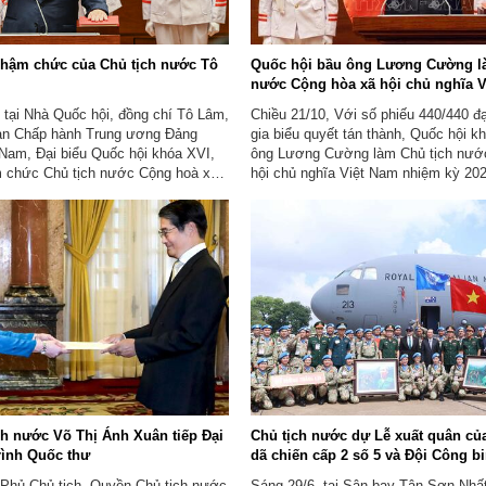
nhậm chức của Chủ tịch nước Tô
Quốc hội bầu ông Lương Cường l
nước Cộng hòa xã hội chủ nghĩa 
 tại Nhà Quốc hội, đồng chí Tô Lâm,
Chiều 21/10, Với số phiếu 440/440 đạ
an Chấp hành Trung ương Đảng
gia biểu quyết tán thành, Quốc hội 
Nam, Đại biểu Quốc hội khóa XVI,
ông Lương Cường làm Chủ tịch nướ
m chức Chủ tịch nước Cộng hoà xã
hội chủ nghĩa Việt Nam nhiệm kỳ 20
Việt Nam nhiệm kỳ 2026 - 2031.
khi được bầu, tân Chủ tịch nước đã
tuyên thệ nhậm chức.
h nước Võ Thị Ánh Xuân tiếp Đại
Chủ tịch nước dự Lễ xuất quân củ
rình Quốc thư
dã chiến cấp 2 số 5 và Đội Công bi
i Phủ Chủ tịch, Quyền Chủ tịch nước
Sáng 29/6, tại Sân bay Tân Sơn Nhấ