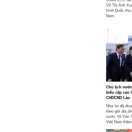
Võ Thị Ánh Xuâ
trình Quốc thư,
Nam.
Chủ tịch nướ
biểu cấp cao 
CHDCND Lào
Như tin đã đưa
theo giờ địa p
nước Võ Văn T
Việt Nam thăm
trọng thể tại 