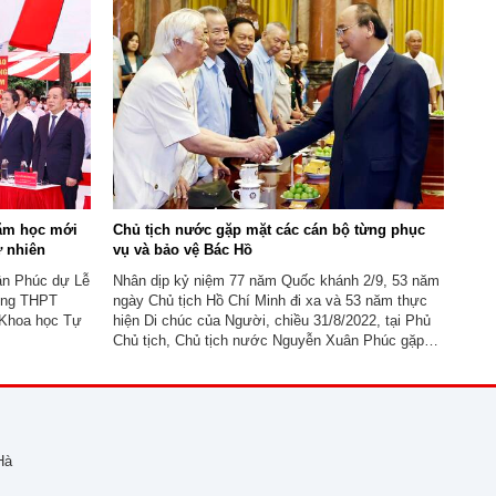
hóa XI dự và
Quyền Chủ tịch nước Võ Thị Ánh Xuân; Đại tướng
Tô Lâm, Ủy viên Bộ ...
năm học mới
Chủ tịch nước gặp mặt các cán bộ từng phục
 nhiên
vụ và bảo vệ Bác Hồ
ân Phúc dự Lễ
Nhân dịp kỷ niệm 77 năm Quốc khánh 2/9, 53 năm
ờng THPT
ngày Chủ tịch Hồ Chí Minh đi xa và 53 năm thực
 Khoa học Tự
hiện Di chúc của Người, chiều 31/8/2022, tại Phủ
Chủ tịch, Chủ tịch nước Nguyễn Xuân Phúc gặp
mặt thân mật Đoàn đại biểu cán bộ từng trực tiếp
phục vụ và bảo vệ Bác Hồ.
Hà