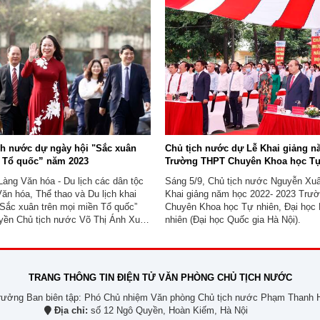
thư, Chủ tịch nước Lào Thongloun
Tổng kết Nghị quyết Trung ương 8 k
.
chỉ đạo hội nghị.
h nước dự ngày hội "Sắc xuân
Chủ tịch nước dự Lễ Khai giảng 
n Tổ quốc” năm 2023
Trường THPT Chuyên Khoa học Tự
Làng Văn hóa - Du lịch các dân tộc
Sáng 5/9, Chủ tịch nước Nguyễn Xu
ăn hóa, Thể thao và Du lịch khai
Khai giảng năm học 2022- 2023 Trư
Sắc xuân trên mọi miền Tổ quốc”
Chuyên Khoa học Tự nhiên, Đại học
ền Chủ tịch nước Võ Thị Ánh Xuân
nhiên (Đại học Quốc gia Hà Nội).
 tại lễ khai mạc.
TRANG THÔNG TIN ĐIỆN TỬ VĂN PHÒNG CHỦ TỊCH NƯỚC
rưởng Ban biên tập: Phó Chủ nhiệm Văn phòng Chủ tịch nước Phạm Thanh 
Địa chỉ:
số 12 Ngô Quyền, Hoàn Kiếm, Hà Nội