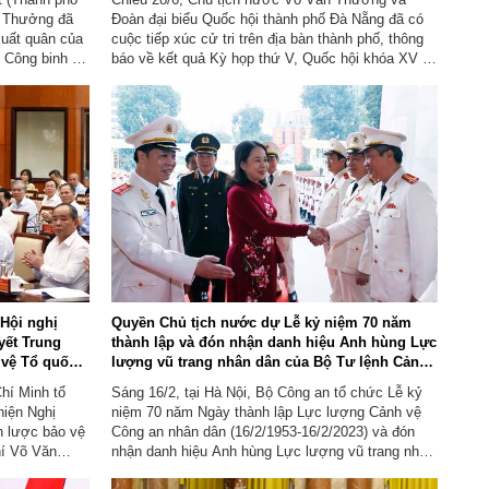
n Thưởng đã
Đoàn đại biểu Quốc hội thành phố Đà Nẵng đã có
xuất quân của
cuộc tiếp xúc cử tri trên địa bàn thành phố, thông
i Công binh số
báo về kết quả Kỳ họp thứ V, Quốc hội khóa XV và
h Liên hợp
lắng nghe, giải đáp kiến nghị của cử tri; thăm gia
i.
đình Nhà giáo Nhân dân Nguyễn Trọng Hoàng, sinh
năm 1924 ...
Hội nghị
Quyền Chủ tịch nước dự Lễ kỷ niệm 70 năm
yết Trung
thành lập và đón nhận danh hiệu Anh hùng Lực
 vệ Tổ quốc
lượng vũ trang nhân dân của Bộ Tư lệnh Cảnh
 Hồ Chí Minh
vệ.
hí Minh tổ
Sáng 16/2, tại Hà Nội, Bộ Công an tổ chức Lễ kỷ
hiện Nghị
niệm 70 năm Ngày thành lập Lực lượng Cảnh vệ
n lược bảo vệ
Công an nhân dân (16/2/1953-16/2/2023) và đón
hí Võ Văn
nhận danh hiệu Anh hùng Lực lượng vũ trang nhân
g Ban Chỉ đạo
dân lần thứ III.Dự Lễ kỷ niệm có các đồng chí: