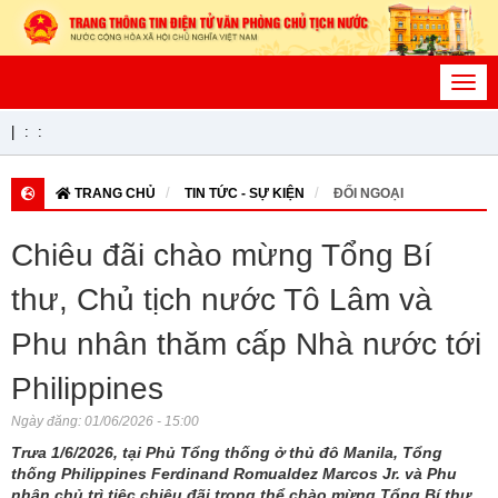
Toggl
navig
|
:
:
TRANG CHỦ
TIN TỨC - SỰ KIỆN
ĐỐI NGOẠI
Chiêu đãi chào mừng Tổng Bí
thư, Chủ tịch nước Tô Lâm và
Phu nhân thăm cấp Nhà nước tới
Philippines
Ngày đăng:
01/06/2026 - 15:00
Trưa 1/6/2026, tại Phủ Tổng thống ở thủ đô Manila, Tổng
thống Philippines Ferdinand Romualdez Marcos Jr. và Phu
nhân chủ trì tiệc chiêu đãi trọng thể chào mừng Tổng Bí thư,