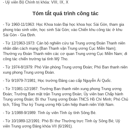
- Uỷ viên Bộ Chính trị khóa: VIII, IX, X
Tóm tắt quá trình công tác
- Từ 1960-11/1963: Học Khoa toán Đại học khoa học Sài Gòn, tham gia
phong trào sinh viên, học sinh Sài Gòn; vào Chiến khu công tác ở khu
Sài Gòn - Gia Định.
- Từ 12/1963-1973: Cán bộ nghiên cứu tại Trung ương Đoàn Thanh niên
nhân dân cách mạng (Ban Thanh vận Trung ương Cục Miền Nam);
Thường vụ Đoàn Thanh niên các cơ quan Trung ương Cục Miền Nam; đi
công tác chiến trường tại tỉnh Mỹ Tho.
- Từ 1974-8/1979: Phó Văn phòng Trung ương Đoàn; Phó Ban thanh niên
xung phong Trung ương Đoàn.
- Từ 9/1979-7/1981; Học trường Đảng cao cấp Nguyễn Ái Quốc.
- Từ 7/1981-12/1987: Trưởng Ban thanh niên xung phong Trung ương
Đoàn; Trưởng Ban mặt trận Trung ương Đoàn; Ủy viên ban Chấp hành
Trung ương Đoàn; Bí thư Trung ương Đoàn TNCS Hồ Chí Minh; Phó Chủ
tịch, Tổng Thư ký Trung ương Hội Liên hiệp thanh niên Việt Nam.
- Từ 1/1988-9/1989: Tỉnh ủy viên Tỉnh ủy tỉnh Sông Bé.
- Từ 10/1989-12/1991: Phó Bí thư Thường trực Tỉnh ủy Sông Bé; Uỷ
viên Trung ương Đảng khóa VII (6/1991).