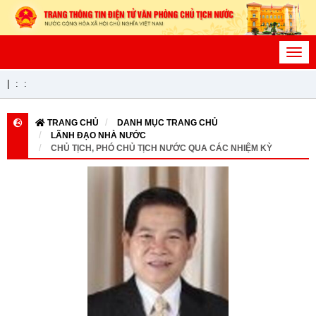
Toggl
navig
|
:
:
TRANG CHỦ
DANH MỤC TRANG CHỦ
LÃNH ĐẠO NHÀ NƯỚC
CHỦ TỊCH, PHÓ CHỦ TỊCH NƯỚC QUA CÁC NHIỆM KỲ