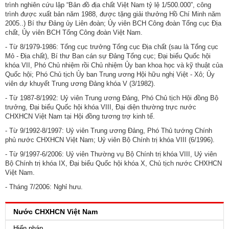
trình nghiên cứu lập “Bản đồ địa chất Việt Nam tỷ lệ 1/500.000”, công
trình được xuất bản năm 1988, được tặng giải thưởng Hồ Chí Minh năm
2005..) Bí thư Đảng ủy Liên đoàn; Ủy viên BCH Công đoàn Tổng cục Địa
chất, Ủy viên BCH Tổng Công đoàn Việt Nam.
- Từ 8/1979-1986: Tổng cục trưởng Tổng cục Địa chất (sau là Tổng cục
Mỏ - Địa chất), Bí thư Ban cán sự Đảng Tổng cục; Đại biểu Quốc hội
khóa VII, Phó Chủ nhiệm rồi Chủ nhiệm Ủy ban khoa học và kỹ thuật của
Quốc hội; Phó Chủ tịch Ủy ban Trung ương Hội hữu nghị Việt - Xô; Ủy
viên dự khuyết Trung ương Đảng khóa V (3/1982).
- Từ 1987-8/1992: Uỷ viên Trung ương Đảng, Phó Chủ tịch Hội đồng Bộ
trưởng, Đại biểu Quốc hội khóa VIII, Đại diện thường trực nước
CHXHCN Việt Nam tại Hội đồng tương trợ kinh tế.
- Từ 9/1992-8/1997: Uỷ viên Trung ương Đảng, Phó Thủ tướng Chính
phủ nước CHXHCN Việt Nam; Uỷ viên Bộ Chính trị khóa VIII (6/1996).
- Từ 9/1997-6/2006: Uỷ viên Thường vụ Bộ Chính trị khóa VIII, Uỷ viên
Bộ Chính trị khóa IX, Đại biểu Quốc hội khóa X, Chủ tịch nước CHXHCN
Việt Nam.
- Tháng 7/2006: Nghỉ hưu.
Nước CHXHCN Việt Nam
Hiến pháp