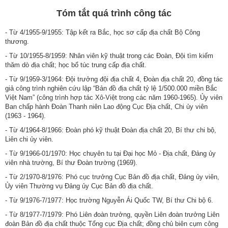
Tóm tắt quá trình công tác
- Từ 4/1955-9/1955: Tập kết ra Bắc, học sơ cấp địa chất Bộ Công
thương.
- Từ 10/1955-8/1959: Nhân viên kỹ thuật trong các Đoàn, Đội tìm kiếm
thăm dò địa chất; học bổ túc trung cấp địa chất.
- Từ 9/1959-3/1964: Đội trưởng đội địa chất 4, Đoàn địa chất 20, đồng tác
giả công trình nghiên cứu lập “Bản đồ địa chất tỷ lệ 1/500.000 miền Bắc
Việt Nam” (công trình hợp tác Xô-Việt trong các năm 1960-1965). Ủy viên
Ban chấp hành Đoàn Thanh niên Lao động Cục Địa chất, Chi ủy viên
(1963 - 1964).
- Từ 4/1964-8/1966: Đoàn phó kỹ thuật Đoàn địa chất 20, Bí thư chi bộ,
Liên chi ủy viên.
- Từ 9/1966-01/1970: Học chuyên tu tại Đại học Mỏ - Địa chất, Đảng ủy
viên nhà trường, Bí thư Đoàn trường (1969).
- Từ 2/1970-8/1976: Phó cục trưởng Cục Bản đồ địa chất, Đảng ủy viên,
Ủy viên Thường vụ Đảng ủy Cục Bản đồ địa chất.
- Từ 9/1976-7/1977: Học trường Nguyễn Ái Quốc TW, Bí thư Chi bộ 6.
- Từ 8/1977-7/1979: Phó Liên đoàn trưởng, quyền Liên đoàn trưởng Liên
đoàn Bản đồ địa chất thuộc Tổng cục Địa chất; đồng chủ biên cụm công