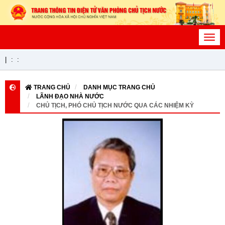
Toggl
navig
|
:
:
TRANG CHỦ
DANH MỤC TRANG CHỦ
LÃNH ĐẠO NHÀ NƯỚC
CHỦ TỊCH, PHÓ CHỦ TỊCH NƯỚC QUA CÁC NHIỆM KỲ