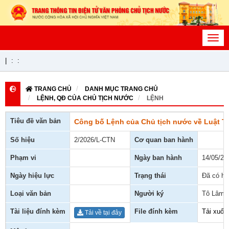
Toggl
navig
|
:
:
TRANG CHỦ
DANH MỤC TRANG CHỦ
LỆNH, QĐ CỦA CHỦ TỊCH NƯỚC
LỆNH
Tiêu đề văn bản
Công bố Lệnh của Chủ tịch nước về Luật T
Số hiệu
2/2026/L-CTN
Cơ quan ban hành
Phạm vi
Ngày ban hành
14/05/20
Ngày hiệu lực
Trạng thái
Đã có hi
Loại văn bản
Người ký
Tô Lâm
Tài liệu đính kèm
File đính kèm
Tải xuốn
Tải về tại đây