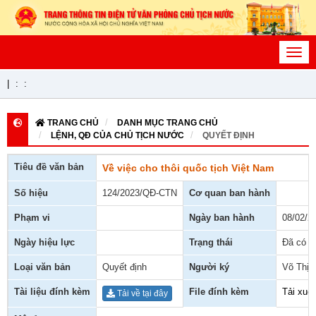
Toggl
navig
|
:
:
TRANG CHỦ
DANH MỤC TRANG CHỦ
LỆNH, QĐ CỦA CHỦ TỊCH NƯỚC
QUYẾT ĐỊNH
Tiêu đề văn bản
Về việc cho thôi quốc tịch Việt Nam
Số hiệu
124/2023/QĐ-CTN
Cơ quan ban hành
Phạm vi
Ngày ban hành
08/02/2
Ngày hiệu lực
Trạng thái
Đã có h
Loại văn bản
Quyết định
Người ký
Võ Thị 
Tài liệu đính kèm
File đính kèm
Tải xuố
Tải về tại đây