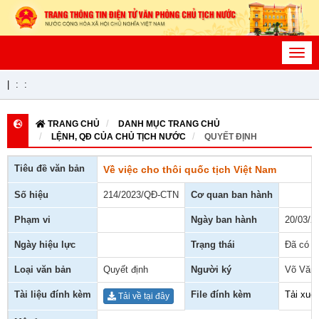
Toggl
navig
|
:
:
TRANG CHỦ
DANH MỤC TRANG CHỦ
LỆNH, QĐ CỦA CHỦ TỊCH NƯỚC
QUYẾT ĐỊNH
Tiêu đề văn bản
Về việc cho thôi quốc tịch Việt Nam
Số hiệu
214/2023/QĐ-CTN
Cơ quan ban hành
Phạm vi
Ngày ban hành
20/03/2
Ngày hiệu lực
Trạng thái
Đã có h
Loại văn bản
Quyết định
Người ký
Võ Văn
Tài liệu đính kèm
File đính kèm
Tải xuố
Tải về tại đây