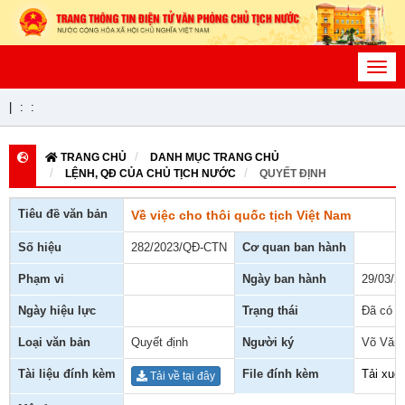
Toggl
navig
|
:
:
TRANG CHỦ
DANH MỤC TRANG CHỦ
LỆNH, QĐ CỦA CHỦ TỊCH NƯỚC
QUYẾT ĐỊNH
Tiêu đề văn bản
Về việc cho thôi quốc tịch Việt Nam
Số hiệu
282/2023/QĐ-CTN
Cơ quan ban hành
Phạm vi
Ngày ban hành
29/03/2
Ngày hiệu lực
Trạng thái
Đã có h
Loại văn bản
Quyết định
Người ký
Võ Văn
Tài liệu đính kèm
File đính kèm
Tải xuố
Tải về tại đây