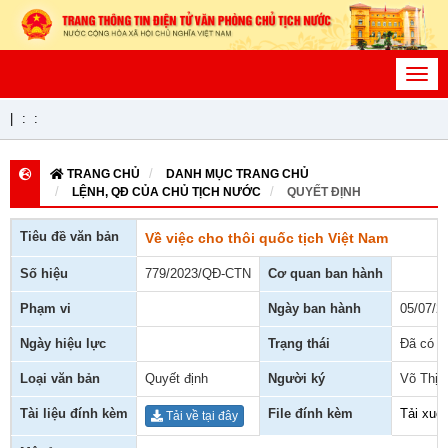
Toggl
navig
|
:
:
TRANG CHỦ
DANH MỤC TRANG CHỦ
LỆNH, QĐ CỦA CHỦ TỊCH NƯỚC
QUYẾT ĐỊNH
Tiêu đề văn bản
Về việc cho thôi quốc tịch Việt Nam
Số hiệu
779/2023/QĐ-CTN
Cơ quan ban hành
Phạm vi
Ngày ban hành
05/07/2
Ngày hiệu lực
Trạng thái
Đã có h
Loại văn bản
Quyết định
Người ký
Võ Thị 
Tài liệu đính kèm
File đính kèm
Tải xuố
Tải về tại đây