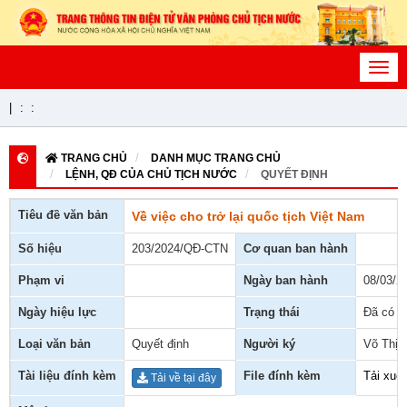
Toggl
navig
|
:
:
TRANG CHỦ
DANH MỤC TRANG CHỦ
LỆNH, QĐ CỦA CHỦ TỊCH NƯỚC
QUYẾT ĐỊNH
Tiêu đề văn bản
Về việc cho trở lại quốc tịch Việt Nam
Số hiệu
203/2024/QĐ-CTN
Cơ quan ban hành
Phạm vi
Ngày ban hành
08/03/2
Ngày hiệu lực
Trạng thái
Đã có h
Loại văn bản
Quyết định
Người ký
Võ Thị 
Tài liệu đính kèm
File đính kèm
Tải xuố
Tải về tại đây