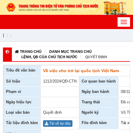
Toggl
navig
|
:
:
TRANG CHỦ
DANH MỤC TRANG CHỦ
LỆNH, QĐ CỦA CHỦ TỊCH NƯỚC
QUYẾT ĐỊNH
Tiêu đề văn bản
Về việc cho trở lại quốc tịch Việt Nam
Số hiệu
1212/2024/QĐ-CTN
Cơ quan ban hành
Phạm vi
Ngày ban hành
08/11/
Ngày hiệu lực
Trạng thái
Đã có 
Loại văn bản
Quyết định
Người ký
Võ Thị
Tài liệu đính kèm
File đính kèm
Tải xu
Tải về tại đây