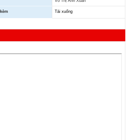
Võ Thị Ánh Xuân
 kèm
Tải xuống