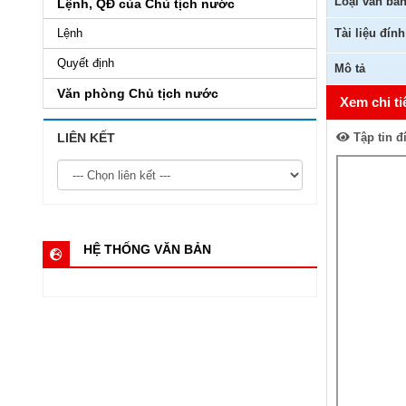
Loại văn bả
Lệnh, QĐ của Chủ tịch nước
Lệnh
Tài liệu đín
Quyết định
Mô tả
Văn phòng Chủ tịch nước
Xem chi ti
LIÊN KẾT
Tập tin đ
HỆ THỐNG VĂN BẢN