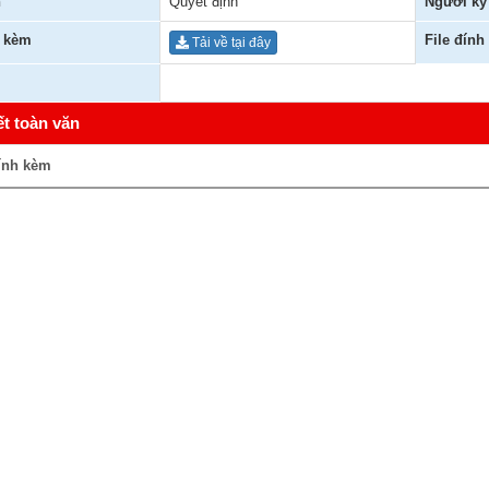
n
Quyết định
Người ký
h kèm
File đính
Tải về tại đây
ết toàn văn
ính kèm