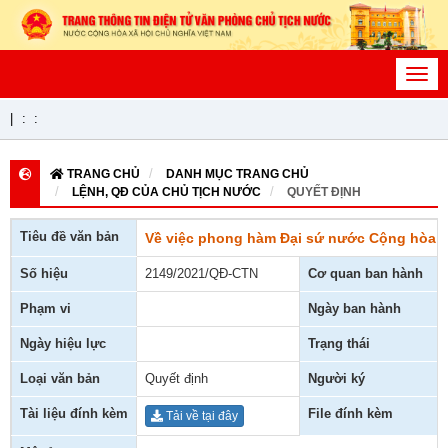
Toggl
navig
|
:
:
TRANG CHỦ
DANH MỤC TRANG CHỦ
LỆNH, QĐ CỦA CHỦ TỊCH NƯỚC
QUYẾT ĐỊNH
Tiêu đề văn bản
Về việc phong hàm Đại sứ nước Cộng hòa x
Số hiệu
2149/2021/QĐ-CTN
Cơ quan ban hành
Phạm vi
Ngày ban hành
Ngày hiệu lực
Trạng thái
Loại văn bản
Quyết định
Người ký
Tài liệu đính kèm
File đính kèm
Tải về tại đây