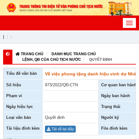
Toggl
navig
|
:
:
TRANG CHỦ
DANH MỤC TRANG CHỦ
LỆNH, QĐ CỦA CHỦ TỊCH NƯỚC
QUYẾT ĐỊNH
Tiêu đề văn bản
Về việc phong tặng danh hiệu vinh dự Nhà 
Số hiệu
873/2022/QĐ-CTN
Cơ quan ban hành
Phạm vi
Ngày ban hành
Ngày hiệu lực
Trạng thái
Loại văn bản
Quyết định
Người ký
Tài liệu đính kèm
File đính kèm
Tải về tại đây