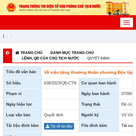
Toggl
navig
|
:
:
TRANG CHỦ
DANH MỤC TRANG CHỦ
LỆNH, QĐ CỦA CHỦ TỊCH NƯỚC
QUYẾT ĐỊNH
Tiêu đề văn bản
Về việc tặng thưởng Huân chương Độc lập
Số hiệu
639/2023/QĐ-CTN
Cơ quan ban hành
Phạm vi
Ngày ban hành
07/06/2
Ngày hiệu lực
Trạng thái
Đã có h
Loại văn bản
Quyết định
Người ký
Võ Văn
Tài liệu đính kèm
File đính kèm
Tải xuố
Tải về tại đây