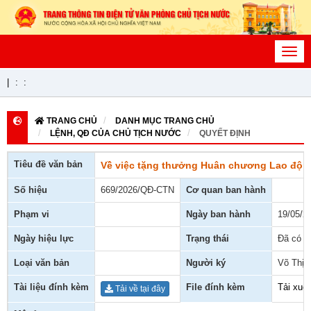
Toggl
navig
|
:
:
TRANG CHỦ
DANH MỤC TRANG CHỦ
LỆNH, QĐ CỦA CHỦ TỊCH NƯỚC
QUYẾT ĐỊNH
Tiêu đề văn bản
Về việc tặng thưởng Huân chương Lao độn
Số hiệu
669/2026/QĐ-CTN
Cơ quan ban hành
Phạm vi
Ngày ban hành
19/05/2
Ngày hiệu lực
Trạng thái
Đã có h
Loại văn bản
Người ký
Võ Thị 
Tài liệu đính kèm
File đính kèm
Tải xuố
Tải về tại đây