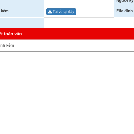
n
Người ký
h kèm
File đính
Tải về tại đây
ết toàn văn
ính kèm