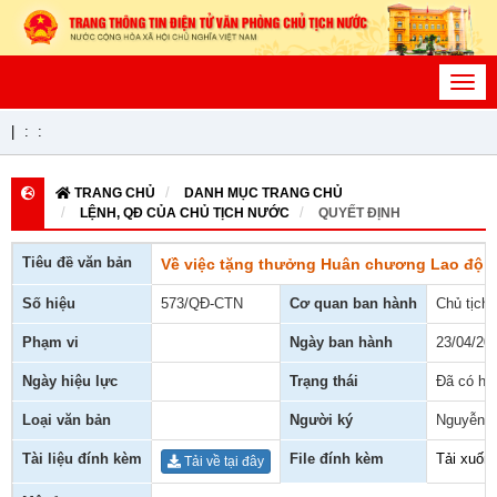
Toggl
navig
|
:
:
TRANG CHỦ
DANH MỤC TRANG CHỦ
LỆNH, QĐ CỦA CHỦ TỊCH NƯỚC
QUYẾT ĐỊNH
Tiêu đề văn bản
Về việc tặng thưởng Huân chương Lao độn
Số hiệu
573/QĐ-CTN
Cơ quan ban hành
Chủ tịch
Phạm vi
Ngày ban hành
23/04/20
Ngày hiệu lực
Trạng thái
Đã có hiệ
Loại văn bản
Người ký
Nguyễn 
Tài liệu đính kèm
File đính kèm
Tải xuốn
Tải về tại đây