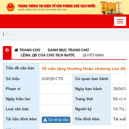
Toggl
navig
|
:
:
TRANG CHỦ
DANH MỤC TRANG CHỦ
LỆNH, QĐ CỦA CHỦ TỊCH NƯỚC
QUYẾT ĐỊNH
Tiêu đề văn bản
Về việc tặng thưởng Huân chương Lao độn
Số hiệu
618/QĐ-CTN
Cơ quan ban hành
Phạm vi
Ngày ban hành
28/04/20
Ngày hiệu lực
Trạng thái
Đã có hiệ
Loại văn bản
Người ký
Võ Thị Á
Tài liệu đính kèm
File đính kèm
Tải xuốn
Tải về tại đây