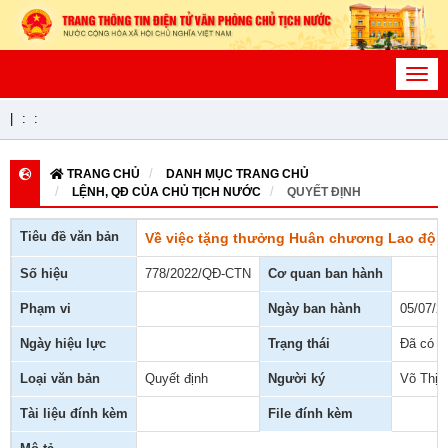
Toggl
navig
|
:
:
TRANG CHỦ
DANH MỤC TRANG CHỦ
LỆNH, QĐ CỦA CHỦ TỊCH NƯỚC
QUYẾT ĐỊNH
Tiêu đề văn bản
Về việc tặng thưởng Huân chương Lao độn
Số hiệu
778/2022/QĐ-CTN
Cơ quan ban hành
Phạm vi
Ngày ban hành
05/07/2
Ngày hiệu lực
Trạng thái
Đã có h
Loại văn bản
Quyết định
Người ký
Võ Thị 
Tài liệu đính kèm
File đính kèm