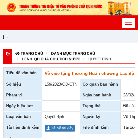
Toggl
navig
|
:
:
TRANG CHỦ
DANH MỤC TRANG CHỦ
LỆNH, QĐ CỦA CHỦ TỊCH NƯỚC
QUYẾT ĐỊNH
Tiêu đề văn bản
Về việc tặng thưởng Huân chương Lao độn
Số hiệu
159/2023/QĐ-CTN
Cơ quan ban hành
Phạm vi
Ngày ban hành
28/02/2
Ngày hiệu lực
Trạng thái
Đã có h
Loại văn bản
Quyết định
Người ký
Võ Thị 
Tài liệu đính kèm
File đính kèm
Tải xuố
Tải về tại đây