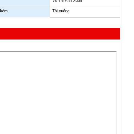
Võ Thị Ánh Xuân
 kèm
Tải xuống