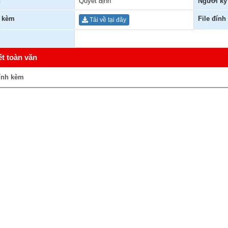
n
Quyết định
Người ký
h kèm
File đính
Tải về tại đây
ết toàn văn
ính kèm