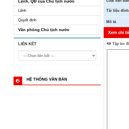
Loại văn bả
Lệnh, QĐ của Chủ tịch nước
Lệnh
Tài liệu đín
Quyết định
Mô tả
Văn phòng Chủ tịch nước
Xem chi ti
LIÊN KẾT
Tập tin đ
HỆ THỐNG VĂN BẢN