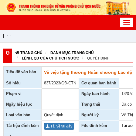
Toggl
navig
|
:
:
TRANG CHỦ
DANH MỤC TRANG CHỦ
LỆNH, QĐ CỦA CHỦ TỊCH NƯỚC
QUYẾT ĐỊNH
Tiêu đề văn bản
Về việc tặng thưởng Huân chương Lao độn
Số hiệu
837/2023/QĐ-CTN
Cơ quan ban hành
Phạm vi
Ngày ban hành
13/07/2
Ngày hiệu lực
Trạng thái
Đã có h
Loại văn bản
Quyết định
Người ký
Võ Thị 
Tài liệu đính kèm
File đính kèm
Tải xuố
Tải về tại đây