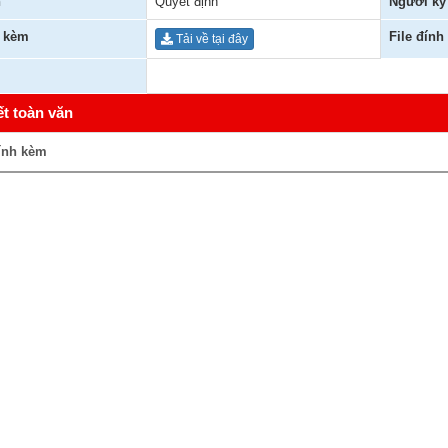
n
Quyết định
Người ký
h kèm
File đính
Tải về tại đây
ết toàn văn
ính kèm