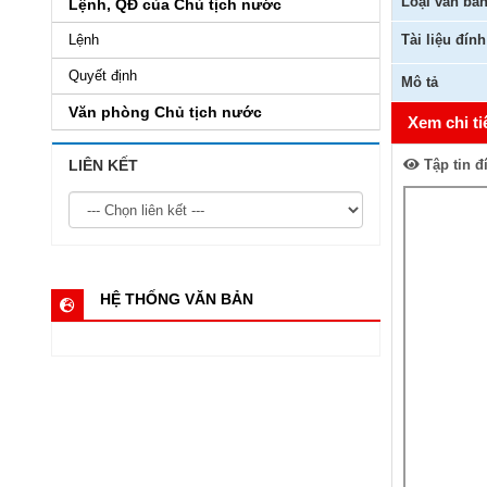
Loại văn bả
Lệnh, QĐ của Chủ tịch nước
Lệnh
Tài liệu đín
Quyết định
Mô tả
Văn phòng Chủ tịch nước
Xem chi ti
LIÊN KẾT
Tập tin đ
HỆ THỐNG VĂN BẢN