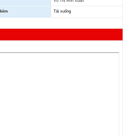
Võ Thị Ánh Xuân
 kèm
Tải xuống