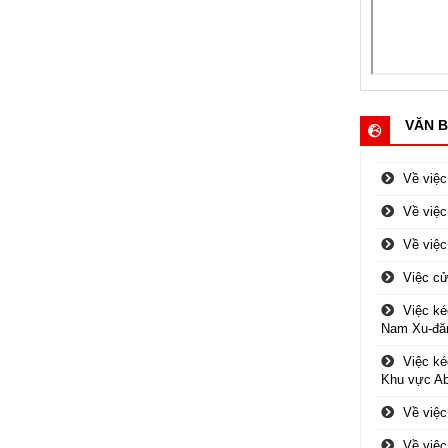
VĂN B
Về việ
Về việ
Về việ
Việc cử
Việc ké
Nam Xu-đă
Việc ké
Khu vực Ab
Về việ
Về việ