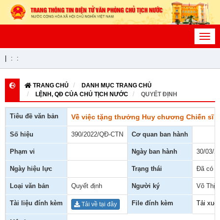
Toggl
navig
|
:
:
TRANG CHỦ
DANH MỤC TRANG CHỦ
LỆNH, QĐ CỦA CHỦ TỊCH NƯỚC
QUYẾT ĐỊNH
Tiêu đề văn bản
Về việc tặng thưởng Huy chương Chiến sĩ 
Số hiệu
390/2022/QĐ-CTN
Cơ quan ban hành
Phạm vi
Ngày ban hành
30/03/2
Ngày hiệu lực
Trạng thái
Đã có h
Loại văn bản
Quyết định
Người ký
Võ Thị 
Tài liệu đính kèm
File đính kèm
Tải xuố
Tải về tại đây