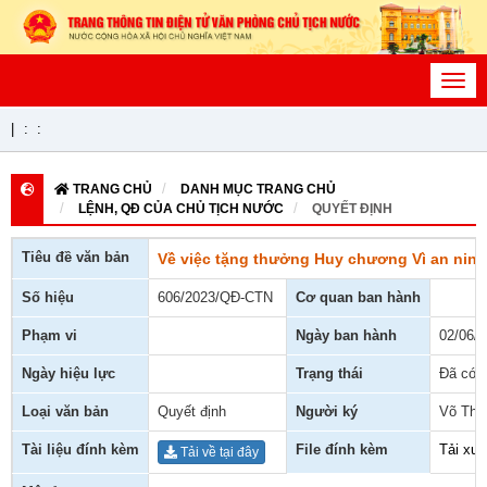
Toggl
navig
|
:
:
TRANG CHỦ
DANH MỤC TRANG CHỦ
LỆNH, QĐ CỦA CHỦ TỊCH NƯỚC
QUYẾT ĐỊNH
Tiêu đề văn bản
Về việc tặng thưởng Huy chương Vì an nin
Số hiệu
606/2023/QĐ-CTN
Cơ quan ban hành
Phạm vi
Ngày ban hành
02/06/
Ngày hiệu lực
Trạng thái
Đã có h
Loại văn bản
Quyết định
Người ký
Võ Thị
Tài liệu đính kèm
File đính kèm
Tải xu
Tải về tại đây