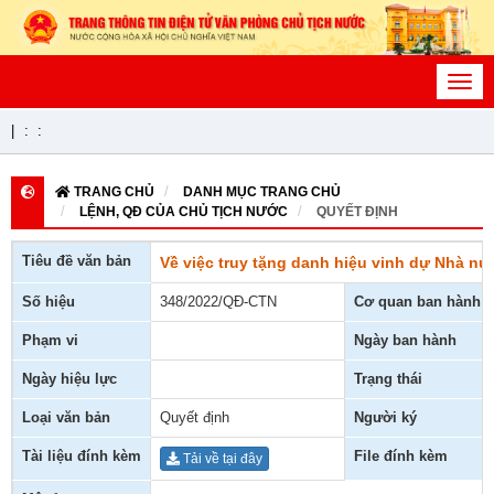
Toggl
navig
|
:
:
TRANG CHỦ
DANH MỤC TRANG CHỦ
LỆNH, QĐ CỦA CHỦ TỊCH NƯỚC
QUYẾT ĐỊNH
Tiêu đề văn bản
Về việc truy tặng danh hiệu vinh dự Nhà n
Số hiệu
348/2022/QĐ-CTN
Cơ quan ban hành
Phạm vi
Ngày ban hành
Ngày hiệu lực
Trạng thái
Loại văn bản
Quyết định
Người ký
Tài liệu đính kèm
File đính kèm
Tải về tại đây