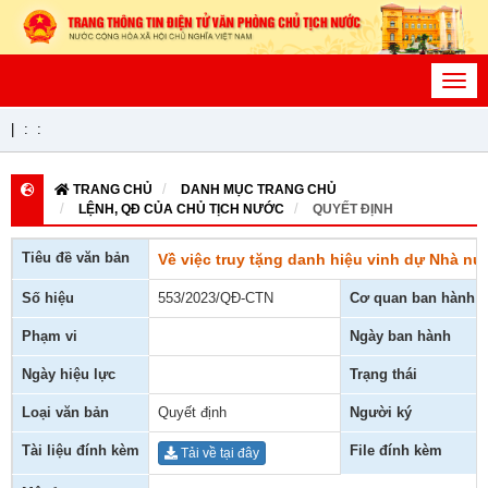
Toggl
navig
|
:
:
TRANG CHỦ
DANH MỤC TRANG CHỦ
LỆNH, QĐ CỦA CHỦ TỊCH NƯỚC
QUYẾT ĐỊNH
Tiêu đề văn bản
Về việc truy tặng danh hiệu vinh dự Nhà n
Số hiệu
553/2023/QĐ-CTN
Cơ quan ban hành
Phạm vi
Ngày ban hành
Ngày hiệu lực
Trạng thái
Loại văn bản
Quyết định
Người ký
Tài liệu đính kèm
File đính kèm
Tải về tại đây