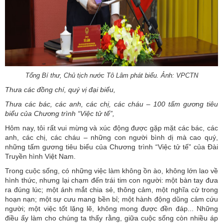
Tổng Bí thư, Chủ tịch nước Tô Lâm phát biểu. Ảnh: VPCTN
Thưa các đồng chí, quý vị đại biểu,
Thưa các bác, các anh, các chị, các cháu – 100 tấm gương tiêu
biểu của Chương trình “Việc tử tế”,
Hôm nay, tôi rất vui mừng và xúc động được gặp mặt các bác, các
anh, các chị, các cháu – những con người bình dị mà cao quý,
những tấm gương tiêu biểu của Chương trình “Việc tử tế” của Đài
Truyền hình Việt Nam.
Trong cuộc sống, có những việc làm không ồn ào, không lớn lao về
hình thức, nhưng lại chạm đến trái tim con người: một bàn tay đưa
ra đúng lúc; một ánh mắt chia sẻ, thông cảm, một nghĩa cử trong
hoạn nạn; một sự cưu mang bền bỉ; một hành động dũng cảm cứu
người; một việc tốt lặng lẽ, không mong được đền đáp... Những
điều ấy làm cho chúng ta thấy rằng, giữa cuộc sống còn nhiều áp