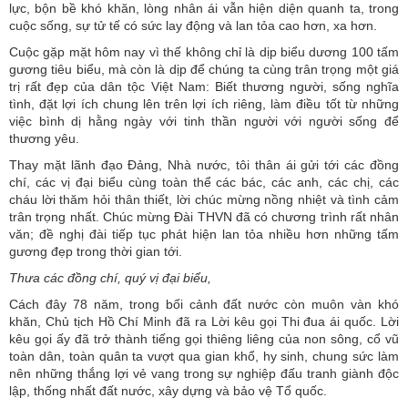
lực, bộn bề khó khăn, lòng nhân ái vẫn hiện diện quanh ta, trong
cuộc sống, sự tử tế có sức lay động và lan tỏa cao hơn, xa hơn.
Cuộc gặp mặt hôm nay vì thế không chỉ là dịp biểu dương 100 tấm
gương tiêu biểu, mà còn là dịp để chúng ta cùng trân trọng một giá
trị rất đẹp của dân tộc Việt Nam: Biết thương người, sống nghĩa
tình, đặt lợi ích chung lên trên lợi ích riêng, làm điều tốt từ những
việc bình dị hằng ngày với tinh thần người với người sống để
thương yêu.
Thay mặt lãnh đạo Đảng, Nhà nước, tôi thân ái gửi tới các đồng
chí, các vị đại biểu cùng toàn thể các bác, các anh, các chị, các
cháu lời thăm hỏi thân thiết, lời chúc mừng nồng nhiệt và tình cảm
trân trọng nhất. Chúc mừng Đài THVN đã có chương trình rất nhân
văn; đề nghị đài tiếp tục phát hiện lan tỏa nhiều hơn những tấm
gương đẹp trong thời gian tới.
Thưa các đồng chí, quý vị đại biểu,
Cách đây 78 năm, trong bối cảnh đất nước còn muôn vàn khó
khăn, Chủ tịch Hồ Chí Minh đã ra Lời kêu gọi Thi đua ái quốc. Lời
kêu gọi ấy đã trở thành tiếng gọi thiêng liêng của non sông, cổ vũ
toàn dân, toàn quân ta vượt qua gian khổ, hy sinh, chung sức làm
nên những thắng lợi vẻ vang trong sự nghiệp đấu tranh giành độc
lập, thống nhất đất nước, xây dựng và bảo vệ Tổ quốc.