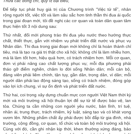
Thưa các đồng chí, quý vị đại biểu,
Để tiếp tục phát huy giá trị của Chương trình “Việc tử tế”, nhân
rộng người tốt, việc tốt và làm sâu sắc hơn tinh thần thi đua ái quốc
trong giai đoạn mới, tôi đề nghị các cơ quan và toàn dân quan tâm
thực hiện tốt 3 nội dung sau:
Thứ nhất, đổi mới phong trào thi đua yêu nước theo hướng thực
chất, thiết thực, gắn với nhiệm vụ phát triển đất nước và phục vụ
Nhân dân. Thi đua trong giai đoạn mới không chỉ là hoàn thành chỉ
tiêu, mà là tạo ra giá trị thật cho xã hội; không chỉ là làm nhiều hơn,
mà là làm tốt hơn, hiệu quả hơn, có trách nhiệm hơn. Mỗi cơ quan,
đơn vị phải nâng cao chất lượng phục vụ; mỗi địa phương phải
tháo gỡ điểm nghẽn, chăm lo đời sống Nhân dân; mỗi cán bộ,
đảng viên phải liêm chính, tận tụy, gần dân, trọng dân, vì dân; mỗi
người dân phải lao động sáng tạo, sống có trách nhiệm, đóng góp
vào lợi ích chung, vì sự ổn định và phát triển đất nước.
Thứ hai, coi trọng xây dựng chuẩn mực con người Việt Nam thời kỳ
mới và môi trường xã hội thuận lợi để sự tử tế được bảo vệ, lan
tỏa. Chúng ta cần những con người yêu nước, bản lĩnh, trí tuệ,
nhân ái, trung thực, trách nhiệm, kỷ luật, sáng tạo và có khát vọng
vươn lên. Những phẩm chất ấy phải được bồi đắp từ gia đình, nhà
trường, cộng đồng, cơ quan, tổ chức và toàn bộ môi trường xã hội.
Cùng với đó, cần ghi nhận kịp thời, khen thưởng xứng đáng, bảo