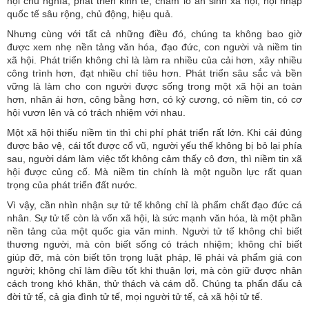
hội chủ nghĩa, phát triển kinh tế, chăm lo an sinh xã hội, hội nhập
quốc tế sâu rộng, chủ động, hiệu quả.
Nhưng cùng với tất cả những điều đó, chúng ta không bao giờ
được xem nhẹ nền tảng văn hóa, đạo đức, con người và niềm tin
xã hội. Phát triển không chỉ là làm ra nhiều của cải hơn, xây nhiều
công trình hơn, đạt nhiều chỉ tiêu hơn. Phát triển sâu sắc và bền
vững là làm cho con người được sống trong một xã hội an toàn
hơn, nhân ái hơn, công bằng hơn, có kỷ cương, có niềm tin, có cơ
hội vươn lên và có trách nhiệm với nhau.
Một xã hội thiếu niềm tin thì chi phí phát triển rất lớn. Khi cái đúng
được bảo vệ, cái tốt được cổ vũ, người yếu thế không bị bỏ lại phía
sau, người dám làm việc tốt không cảm thấy cô đơn, thì niềm tin xã
hội được củng cố. Mà niềm tin chính là một nguồn lực rất quan
trọng của phát triển đất nước.
Vì vậy, cần nhìn nhận sự tử tế không chỉ là phẩm chất đạo đức cá
nhân. Sự tử tế còn là vốn xã hội, là sức mạnh văn hóa, là một phần
nền tảng của một quốc gia văn minh. Người tử tế không chỉ biết
thương người, mà còn biết sống có trách nhiệm; không chỉ biết
giúp đỡ, mà còn biết tôn trọng luật pháp, lẽ phải và phẩm giá con
người; không chỉ làm điều tốt khi thuận lợi, mà còn giữ được nhân
cách trong khó khăn, thử thách và cám dỗ. Chúng ta phấn đấu cả
đời tử tế, cả gia đình tử tế, mọi người tử tế, cả xã hội tử tế.