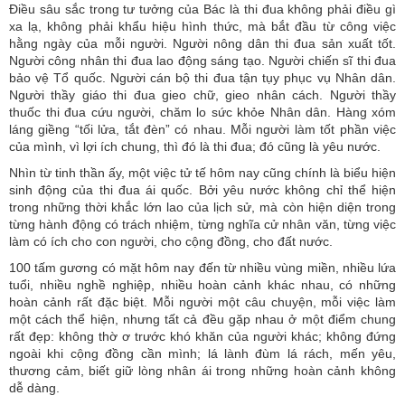
Điều sâu sắc trong tư tưởng của Bác là thi đua không phải điều gì
xa lạ, không phải khẩu hiệu hình thức, mà bắt đầu từ công việc
hằng ngày của mỗi người. Người nông dân thi đua sản xuất tốt.
Người công nhân thi đua lao động sáng tạo. Người chiến sĩ thi đua
bảo vệ Tổ quốc. Người cán bộ thi đua tận tụy phục vụ Nhân dân.
Người thầy giáo thi đua gieo chữ, gieo nhân cách. Người thầy
thuốc thi đua cứu người, chăm lo sức khỏe Nhân dân. Hàng xóm
láng giềng “tối lửa, tắt đèn” có nhau. Mỗi người làm tốt phần việc
của mình, vì lợi ích chung, thì đó là thi đua; đó cũng là yêu nước.
Nhìn từ tinh thần ấy, một việc tử tế hôm nay cũng chính là biểu hiện
sinh động của thi đua ái quốc. Bởi yêu nước không chỉ thể hiện
trong những thời khắc lớn lao của lịch sử, mà còn hiện diện trong
từng hành động có trách nhiệm, từng nghĩa cử nhân văn, từng việc
làm có ích cho con người, cho cộng đồng, cho đất nước.
100 tấm gương có mặt hôm nay đến từ nhiều vùng miền, nhiều lứa
tuổi, nhiều nghề nghiệp, nhiều hoàn cảnh khác nhau, có những
hoàn cảnh rất đặc biệt. Mỗi người một câu chuyện, mỗi việc làm
một cách thể hiện, nhưng tất cả đều gặp nhau ở một điểm chung
rất đẹp: không thờ ơ trước khó khăn của người khác; không đứng
ngoài khi cộng đồng cần mình; lá lành đùm lá rách, mến yêu,
thương cảm, biết giữ lòng nhân ái trong những hoàn cảnh không
dễ dàng.