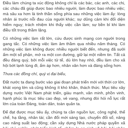
Điều làm chúng ta xúc động không chỉ là các bác, các anh, các chị,
các cháu đã giúp được bao nhiêu người, làm được bao nhiêu việc;
mà sâu xa hơn là tinh thần sống phía sau những việc làm ấy: lòng
nhân ái trước nỗi đau của người khác; sự dũng cảm khi đối diện
hiểm nguy; trách nhiệm khi thấy việc cần làm; sự bền bỉ khi làm
điều tốt trong thầm lặng.
Có những việc làm rất lớn, cứu được sinh mạng con người trong
gang tấc. Có những việc làm âm thầm qua nhiều năm tháng. Có
những việc làm không được nhiều người biết đến, nhưng đã sưởi
ấm một số phận, mở ra một con đường, giữ lại một niềm tin. Tất cả
đều đáng quý, bởi mỗi việc tử tế, dù lớn hay nhỏ, đều làm cho xã
hội bớt lạnh lùng đi, ấm áp hơn, nhân văn hơn và đáng sống hơn.
Thưa các đồng chí, quý vị đại biểu,
Đất nước ta đang bước vào giai đoạn phát triển mới với thời cơ lớn,
khát vọng lớn và cũng không ít khó khăn, thách thức. Mục tiêu xây
dựng nước Việt Nam phát triển, giàu mạnh, văn minh, phồn vinh,
hạnh phúc là mục tiêu cao đẹp, vẻ vang, nhưng đòi hỏi nỗ lực rất
lớn của toàn Đảng, toàn dân, toàn quân ta.
Để đạt được mục tiêu ấy, chúng ta cần nguồn lực, công nghệ, thể
chế, hạ tầng, nhân tài; cần đổi mới sáng tạo, chuyển đổi số, nâng
cao năng suất lao động; cần xây dựng Nhà nước pháp quyền xã