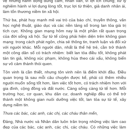
vệ những hành động dũng cảm, nhân văn, vì lợi ích chung; xử lý
nghiêm hành vi lợi dụng lòng tốt, trục lợi từ thiện, giả danh nhân ái,
làm tổn thương niềm tin xã hội.
Thứ ba, phát huy mạnh mẽ vai trò của báo chí, truyền thông, văn
học nghệ thuật, giáo dục và các nền tảng số trong lan tỏa giá trị
tích cực. Không gian mạng hôm nay là một phần rất quan trọng
của đời sống xã hội. Sự tử tế cũng phải hiện diện trên không gian
mạng: trong cách phát ngôn, chia sẻ thông tin, tranh luận và đối xử
với người khác. Mỗi người dân, nhất là thế hệ trẻ, cần trở thành
một công dân số có trách nhiệm: biết lan tỏa điều tốt, không phát
tán tin giả, không xúc phạm, không hùa theo cái xấu, không biến
sự vô cảm thành thói quen.
Tôn vinh là cần thiết, nhưng tôn vinh nên là điểm khởi đầu. Điều
quan trọng là sau mỗi câu chuyện được kể, phải có thêm nhiều
người muốn sống tốt hơn, làm việc tốt hơn, có trách nhiệm hơn với
gia đình, cộng đồng và đất nước. Càng sống càng tử tế hơn. Mỗi
trường học, cơ quan, khu dân cư, doanh nghiệp đều có thể trở
thành một không gian nuôi dưỡng việc tốt, lan tỏa sự tử tế, xây
dựng niềm tin.
Thưa các bác, các anh, các chị, các cháu thân mến,
Đảng, Nhà nước và Nhân dân luôn trân trọng những việc làm cao
đẹp của các bác, các anh, các chị, các cháu. Có những việc làm