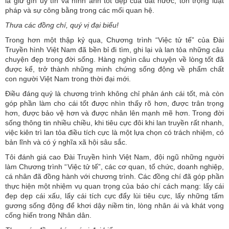
là giữ gìn uy tín và hình ảnh tốt đẹp của đất nước, tôn trọng luật
pháp và sự công bằng trong các mối quan hệ.
Thưa các đồng chí, quý vị đại biểu!
Trong hơn một thập kỷ qua, Chương trình “Việc tử tế” của Đài
Truyền hình Việt Nam đã bền bỉ đi tìm, ghi lại và lan tỏa những câu
chuyện đẹp trong đời sống. Hàng nghìn câu chuyện về lòng tốt đã
được kể, trở thành những minh chứng sống động về phẩm chất
con người Việt Nam trong thời đại mới.
Điều đáng quý là chương trình không chỉ phản ánh cái tốt, mà còn
góp phần làm cho cái tốt được nhìn thấy rõ hơn, được trân trọng
hơn, được bảo vệ hơn và được nhân lên mạnh mẽ hơn. Trong đời
sống thông tin nhiều chiều, khi tiêu cực đôi khi lan truyền rất nhanh,
việc kiên trì lan tỏa điều tích cực là một lựa chọn có trách nhiệm, có
bản lĩnh và có ý nghĩa xã hội sâu sắc.
Tôi đánh giá cao Đài Truyền hình Việt Nam, đội ngũ những người
làm Chương trình “Việc tử tế”, các cơ quan, tổ chức, doanh nghiệp,
cá nhân đã đồng hành với chương trình. Các đồng chí đã góp phần
thực hiện một nhiệm vụ quan trọng của báo chí cách mạng: lấy cái
đẹp dẹp cái xấu, lấy cái tích cực đẩy lùi tiêu cực, lấy những tấm
gương sống động để khơi dậy niềm tin, lòng nhân ái và khát vọng
cống hiến trong Nhân dân.