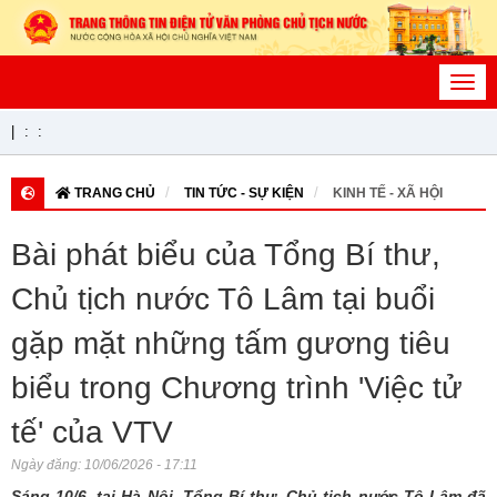
Toggl
navig
|
:
:
TRANG CHỦ
TIN TỨC - SỰ KIỆN
KINH TẾ - XÃ HỘI
Bài phát biểu của Tổng Bí thư,
Chủ tịch nước Tô Lâm tại buổi
gặp mặt những tấm gương tiêu
biểu trong Chương trình 'Việc tử
tế' của VTV
Ngày đăng:
10/06/2026 - 17:11
Sáng 10/6, tại Hà Nội, Tổng Bí thư, Chủ tịch nước Tô Lâm đã