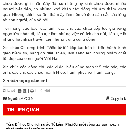
chưa được ghi nhận đầy đủ, có những hy sinh chưa được nhiều
người biết đến, có những khó khăn các đồng chí âm thầm vượt
qua. Nhưng chính sự âm thầm ấy làm nên vẻ đẹp sâu sắc của lòng
tốt con người, của xã hội.
Tôi mong các bác, các anh, các chị, các cháu tiếp tục giữ vững
ngọn lửa nhân ái, tiếp tục làm những việc có ích cho đời, tiếp tục là
những hạt nhân truyền cảm hứng trong cộng đồng.
Xin chúc Chương trình “Việc tử tế” tiếp tục bền bỉ trên hành trình
gieo niềm tin, nâng đỡ điều thiện, làm sáng lên những phẩm chất
tốt đẹp của con người Việt Nam.
Xin chúc các đồng chí, các vị đại biểu cùng toàn thể các bác, các
anh, các chị, các cháu mạnh khỏe, hạnh phúc và thành công.
Xin trân trọng cảm ơn!
Chia sẻ:
|
In bài viết
Nguồn:
VPCTN
Copy link
TIN LIÊN QUAN
Tổng Bí thư, Chủ tịch nước Tô Lâm: Phải đổi mới công tác quy hoạch