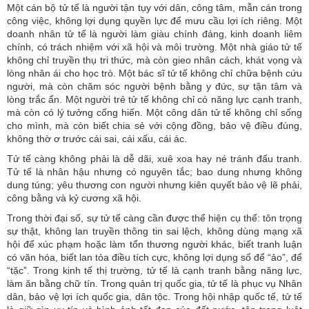
Một cán bộ tử tế là người tận tụy với dân, công tâm, mẫn cán trong
công việc, không lợi dụng quyền lực để mưu cầu lợi ích riêng. Một
doanh nhân tử tế là người làm giàu chính đáng, kinh doanh liêm
chính, có trách nhiệm với xã hội và môi trường. Một nhà giáo tử tế
không chỉ truyền thụ tri thức, mà còn gieo nhân cách, khát vọng và
lòng nhân ái cho học trò. Một bác sĩ tử tế không chỉ chữa bệnh cứu
người, mà còn chăm sóc người bệnh bằng y đức, sự tận tâm và
lòng trắc ẩn. Một người trẻ tử tế không chỉ có năng lực cạnh tranh,
mà còn có lý tưởng cống hiến. Một công dân tử tế không chỉ sống
cho mình, mà còn biết chia sẻ với cộng đồng, bảo vệ điều đúng,
không thờ ơ trước cái sai, cái xấu, cái ác.
Tử tế càng không phải là dễ dãi, xuê xoa hay né tránh đấu tranh.
Tử tế là nhân hậu nhưng có nguyên tắc; bao dung nhưng không
dung túng; yêu thương con người nhưng kiên quyết bảo vệ lẽ phải,
công bằng và kỷ cương xã hội.
Trong thời đại số, sự tử tế càng cần được thể hiện cụ thể: tôn trọng
sự thật, không lan truyền thông tin sai lệch, không dùng mạng xã
hội để xúc phạm hoặc làm tổn thương người khác, biết tranh luận
có văn hóa, biết lan tỏa điều tích cực, không lợi dụng số để “ảo”, để
“tặc”. Trong kinh tế thị trường, tử tế là cạnh tranh bằng năng lực,
làm ăn bằng chữ tín. Trong quản trị quốc gia, tử tế là phục vụ Nhân
dân, bảo vệ lợi ích quốc gia, dân tộc. Trong hội nhập quốc tế, tử tế