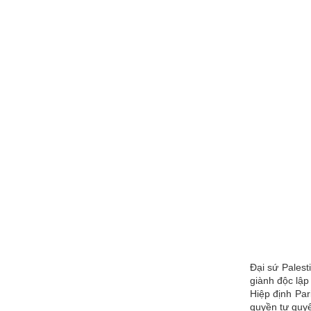
Đại sứ Palest
giành độc lập
Hiệp định Par
quyền tự quyế