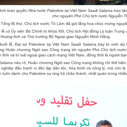
ệnh toàn quyền Nhà nước Palestine tại Việt Nam Saadi Salama trao t
cho nguyên Phó Chủ tịch nước Nguyễn T
 Tổng Bí thư, Chủ tịch nước Tô Lâm đã gửi lẵng hoa chúc mừng nguy
lễ có Ủy viên Bộ Chính trị khóa XIII, Chủ tịch Hội đồng Lý luận Tr
Hoàng Anh và Thứ trưởng Bộ Ngoại giao Nguyễn Minh Hằng.
i buổi lễ, Đại sứ Palestine tại Việt Nam Saadi Salama bày tỏ vinh
ặng Huân chương Ngôi sao Công trạng tới nguyên Phó Chủ tịch nước 
 lĩnh và trí tuệ ngoại giao cách mạng Việt Nam, đồng thời là người bạ
Salama nêu rõ, Huân chương Ngôi sao Công trạng không chỉ thể hiện
 nghiệp đấu tranh vì độc lập dân tộc, hòa bình và công lý, mà còn là
 luôn dành cho Palestine sự ủng hộ chân thành, nhất quán trong nhiều