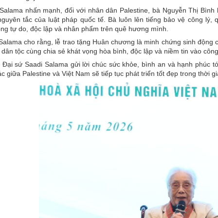
Salama nhấn mạnh, đối với nhân dân Palestine, bà Nguyễn Thị Bình là
nguyên tắc của luật pháp quốc tế. Bà luôn lên tiếng bảo vệ công lý
ng tự do, độc lập và nhân phẩm trên quê hương mình.
Salama cho rằng, lễ trao tặng Huân chương là minh chứng sinh động c
 dân tộc cùng chia sẻ khát vọng hòa bình, độc lập và niềm tin vào công 
 Đại sứ Saadi Salama gửi lời chúc sức khỏe, bình an và hạnh phúc tớ
c giữa Palestine và Việt Nam sẽ tiếp tục phát triển tốt đẹp trong thời gi