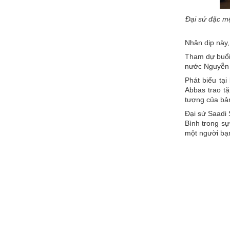
Đại sứ đặc m
Nhân dịp này,
Tham dự buổi 
nước Nguyễn 
Phát biểu tạ
Abbas trao t
tượng của bản
Đại sứ Saadi 
Bình trong sự
một người bạn