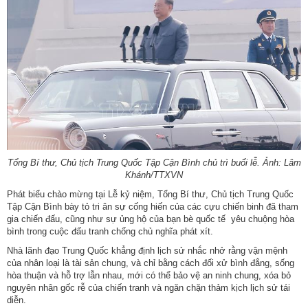
Tổng Bí thư, Chủ tịch Trung Quốc Tập Cận Bình chủ trì buổi lễ. Ảnh: Lâm
Khánh/TTXVN
Phát biểu chào mừng tại Lễ kỷ niệm, Tổng Bí thư, Chủ tịch Trung Quốc
Tập Cận Bình bày tỏ tri ân sự cống hiến của các cựu chiến binh đã tham
gia chiến đấu, cũng như sự ủng hộ của bạn bè quốc tế yêu chuộng hòa
bình trong cuộc đấu tranh chống chủ nghĩa phát xít.
Nhà lãnh đạo Trung Quốc khẳng định lịch sử nhắc nhở rằng vận mệnh
của nhân loại là tài sản chung, và chỉ bằng cách đối xử bình đẳng, sống
hòa thuận và hỗ trợ lẫn nhau, mới có thể bảo vệ an ninh chung, xóa bỏ
nguyên nhân gốc rễ của chiến tranh và ngăn chặn thảm kịch lịch sử tái
diễn.