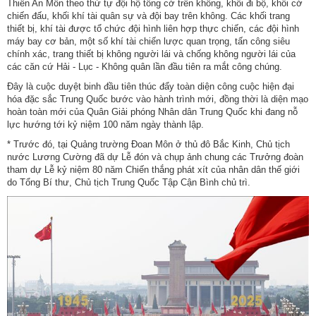
Thiên An Môn theo thứ tự đội hộ tống cờ trên không, khối đi bộ, khối cờ
chiến đấu, khối khí tài quân sự và đội bay trên không. Các khối trang
thiết bị, khí tài được tổ chức đội hình liên hợp thực chiến, các đội hình
máy bay cơ bản, một số khí tài chiến lược quan trọng, tấn công siêu
chính xác, trang thiết bị không người lái và chống không người lái của
các căn cứ Hải - Lục - Không quân lần đầu tiên ra mắt công chúng.
Đây là cuộc duyệt binh đầu tiên thúc đẩy toàn diện công cuộc hiện đại
hóa đặc sắc Trung Quốc bước vào hành trình mới, đồng thời là diện mạo
hoàn toàn mới của Quân Giải phóng Nhân dân Trung Quốc khi đang nỗ
lực hướng tới kỷ niệm 100 năm ngày thành lập.
* Trước đó, tại Quảng trường Đoan Môn ở thủ đô Bắc Kinh, Chủ tịch
nước Lương Cường đã dự Lễ đón và chụp ảnh chung các Trưởng đoàn
tham dự Lễ kỷ niệm 80 năm Chiến thắng phát xít của nhân dân thế giới
do Tổng Bí thư, Chủ tịch Trung Quốc Tập Cận Bình chủ trì.