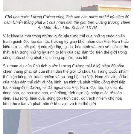
Chủ tịch nước Lương Cường cùng lãnh đạo các nước dự Lễ kỷ niệm 80
năm Chiến thắng phát xít của nhân dân thế giới trên Quảng trường Thiên
An Môn. Ảnh: Lâm Khánh/TTXVN
Việt Nam là một trong những quốc gia từng trải qua những cuộc chiến
tranh giành độc lập dân tộc trường kỳ gian khổ; nhân dân Việt Nam thấu
hiểu hơn ai hết giá trị của độc lập, tự do, hòa bình và chia sẻ những tổn
thất, trân trọng những hy sinh to lớn của các dân tộc trên thế giới trong
công cuộc chống phát xít, chống áp bức, bóc lột.
Sự tham dự của Chủ tịch nước Lương Cường tại Lễ kỷ niệm 80 năm
chiến thắng phát xít của nhân dân thế giới tổ chức tại Trung Quốc nhằm
thể hiện tiếng nói trách nhiệm và sự ủng hộ của Việt Nam đối với nỗ lực
của nhân dân thế giới vì hòa bình, an ninh và phát triển; đồng thời tiếp
tục khẳng định đường lối đối ngoại của Việt Nam: độc lập, tự chủ, đa
dạng hóa, đa phương hóa, chủ động, tích cực hội nhập quốc tế toàn
diện, sâu rộng, hiệu quả, đóng góp tích cực, có trách nhiệm cho hòa
bình, hợp tác và phát triển ở khu vực và trên thế giới.