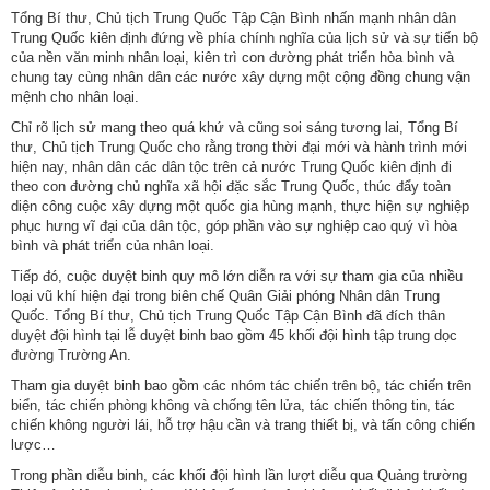
Tổng Bí thư, Chủ tịch Trung Quốc Tập Cận Bình nhấn mạnh nhân dân
Trung Quốc kiên định đứng về phía chính nghĩa của lịch sử và sự tiến bộ
của nền văn minh nhân loại, kiên trì con đường phát triển hòa bình và
chung tay cùng nhân dân các nước xây dựng một cộng đồng chung vận
mệnh cho nhân loại.
Chỉ rõ lịch sử mang theo quá khứ và cũng soi sáng tương lai, Tổng Bí
thư, Chủ tịch Trung Quốc cho rằng trong thời đại mới và hành trình mới
hiện nay, nhân dân các dân tộc trên cả nước Trung Quốc kiên định đi
theo con đường chủ nghĩa xã hội đặc sắc Trung Quốc, thúc đẩy toàn
diện công cuộc xây dựng một quốc gia hùng mạnh, thực hiện sự nghiệp
phục hưng vĩ đại của dân tộc, góp phần vào sự nghiệp cao quý vì hòa
bình và phát triển của nhân loại.
Tiếp đó, cuộc duyệt binh quy mô lớn diễn ra với sự tham gia của nhiều
loại vũ khí hiện đại trong biên chế Quân Giải phóng Nhân dân Trung
Quốc. Tổng Bí thư, Chủ tịch Trung Quốc Tập Cận Bình đã đích thân
duyệt đội hình tại lễ duyệt binh bao gồm 45 khối đội hình tập trung dọc
đường Trường An.
Tham gia duyệt binh bao gồm các nhóm tác chiến trên bộ, tác chiến trên
biển, tác chiến phòng không và chống tên lửa, tác chiến thông tin, tác
chiến không người lái, hỗ trợ hậu cần và trang thiết bị, và tấn công chiến
lược…
Trong phần diễu binh, các khối đội hình lần lượt diễu qua Quảng trường