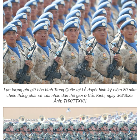
Lực lượng gìn giữ hòa bình Trung Quốc tại Lễ duyệt binh kỷ niệm 80 năm
chiến thắng phát xít của nhân dân thế giới ở Bắc Kinh, ngày 3/9/2025.
Ảnh: THX/TTXVN