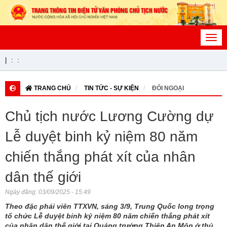
Toggl
navig
|
:
:
TRANG CHỦ
TIN TỨC - SỰ KIỆN
ĐỐI NGOẠI
Chủ tịch nước Lương Cường dự
Lễ duyệt binh kỷ niệm 80 năm
chiến thắng phát xít của nhân
dân thế giới
Ngày đăng:
03/09/2025 - 15:49
Theo đặc phái viên TTXVN, sáng 3/9, Trung Quốc long trọng
tổ chức Lễ duyệt binh kỷ niệm 80 năm chiến thắng phát xít
của nhân dân thế giới tại Quảng trường Thiên An Môn ở thủ