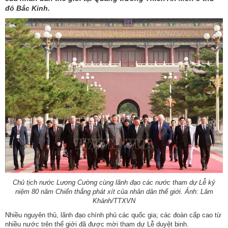
đô Bắc Kinh.
Chủ tịch nước Lương Cường cùng lãnh đạo các nước tham dự Lễ kỷ
niệm 80 năm Chiến thắng phát xít của nhân dân thế giới. Ảnh: Lâm
Khánh/TTXVN
Nhiều nguyên thủ, lãnh đạo chính phủ các quốc gia; các đoàn cấp cao từ
nhiều nước trên thế giới đã được mời tham dự Lễ duyệt binh.