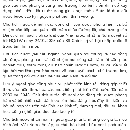
góp vào việc phải giữ vững môi trường hòa bình, ổn định để xây
dựng phát triển đất nước trong giai đoạn mới để từ đó đưa đất
nước bước vào kỷ nguyên phát triển thịnh vượng.
Chủ tịch nước đề nghị các đồng chí vừa được phong hàm và bổ
nhiệm cần tiếp tục quán triệt, nắm chắc đường lối, chủ trương của
Đảng, chính sách, pháp luật của Nhà nước, nhất là Nghị quyết số
59-NQ/TW ngày 24/01/2025 của Bộ Chính trị về hội nhập quốc tế
trong tình hình mới.
Chủ tịch nước yêu cầu ngành Ngoại giao nói chung và các đồng
chí được phong hàm và bổ nhiệm nói riêng cần làm tốt công tác
nghiên cứu, tham mưu, dự báo chiến lược từ sớm, từ xa, đề xuất
kịp thời với Đảng và Nhà nước về các quyết sách, chủ trương lớn,
quan trọng đối với quan hệ của Việt Nam và đối tác.
Lưu ý ngoại giao cũng phục vụ phát triển kinh tế, đóng góp thiết
thực vào hiện thực hóa các mục tiêu phát triển đất nước đến năm
2030 và 2045, Chủ tịch nước đề nghị các đồng chí được phong
hàm và bổ nhiệm cần dành ưu tiên thỏa đáng thúc đẩy, tìm kiếm và
kết nối hợp tác trên các lĩnh vực kinh tế, thương mại, đầu tư, khoa
học, công nghệ, giáo dục, đào tạo, y tế...
Chủ tịch nước nhấn mạnh ngoại giao phải là những sứ giả lan tỏa
hình ảnh Việt Nam độc lập, tự chủ, hòa bình, hữu nghị, phát triển.