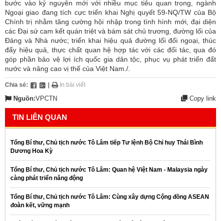
bước vào kỷ nguyên mới với nhiều mục tiêu quan trọng, ngành
Ngoại giao đang tích cực triển khai Nghị quyết 59-NQ/TW của Bộ
Chính trị nhằm tăng cường hội nhập trong tình hình mới, đại diện
các Đại sứ cam kết quán triệt và bám sát chủ trương, đường lối của
Đảng và Nhà nước; triển khai hiệu quả đường lối đối ngoại, thúc
đẩy hiệu quả, thực chất quan hệ hợp tác với các đối tác, qua đó
góp phần bảo vệ lợi ích quốc gia dân tộc, phục vụ phát triển đất
nước và nâng cao vị thế của Việt Nam./.
Chia sẻ:
|
In bài viết
Nguồn:
VPCTN
Copy link
TIN LIÊN QUAN
Tổng Bí thư, Chủ tịch nước Tô Lâm tiếp Tư lệnh Bộ Chỉ huy Thái Bình
Dương Hoa Kỳ
Tổng Bí thư, Chủ tịch nước Tô Lâm: Quan hệ Việt Nam - Malaysia ngày
càng phát triển năng động
Tổng Bí thư, Chủ tịch nước Tô Lâm: Cùng xây dựng Cộng đồng ASEAN
đoàn kết, vững mạnh