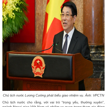
Chủ tịch nước Lương Cường phát biểu giao nhiệm vụ. Ảnh: VPCTN
Chủ tịch nước cho rằng, với vai trò “trọng yếu, thường xuyên",
ngành Ngoại giao Việt Nam có nhiệm vụ quan trọng tham gia đóng