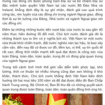
mừng các đồng chí được phong hàm Đại sứ và bổ nhiệm Đại sứ
đặc mệnh toàn quyền Việt Nam tại các nước Bồ Đào Nha và
Ireland; khẳng định đây là sự ghi nhận, đánh giá cao quá trình
công tác, rèn luyện của các đồng chí trong ngành Ngoại giao, đồng
thời là sự tin tưởng của Đảng, Nhà nước và ngành Ngoại giao với
các đồng chí.
Điểm lại những những bước tiến vượt bậc của nước ta sau gần 40
năm thực hiện đường lối đổi mới, Chủ tịch nước đánh giá đó là
những thành tựu to lớn có ý nghĩa lịch sử; Việt Nam từ một nước
vừa thoát khỏi chiến tranh, đất nước nghèo nàn lạc hậu, bị bao vây
cấm vận, đến nay đã có được cơ đồ, tiềm lực, vị thế, uy tín quốc tế
rất cao; đồng thời nhấn mạnh kết quả đạt được là công sức của
toàn Đảng, toàn dân, toàn quân, trong đó có đóng góp quan trọng
của ngành Ngoại giao.
Trong bối cảnh tình hình thế giới vẫn diễn biến phức tạp, khó
lường, thời cơ thuận lợi nhiều nhưng cũng đan xen không ít khó
khăn, thách thức, Chủ tịch nước khẳng định Việt Nam kiên định
hướng tới hai mục tiêu 100 năm và để đạt được điều đó Ban Chấp
hành Trung ương, Bộ Chính trị, Ban Bí thư đã có những quyết sách
quan trọng được toàn Đảng, toàn dân, toàn quân đồng tình ủng hộ.