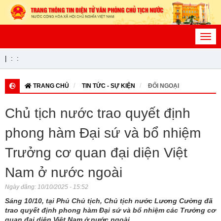
Toggl
navig
|
:
:
TRANG CHỦ
TIN TỨC - SỰ KIỆN
ĐỐI NGOẠI
Chủ tịch nước trao quyết định
phong hàm Đại sứ và bổ nhiệm
Trưởng cơ quan đại diện Việt
Nam ở nước ngoài
Ngày đăng:
10/10/2025 - 15:52
Sáng 10/10, tại Phủ Chủ tịch, Chủ tịch nước Lương Cường đã
trao quyết định phong hàm Đại sứ và bổ nhiệm các Trưởng cơ
quan đại diện Việt Nam ở nước ngoài.