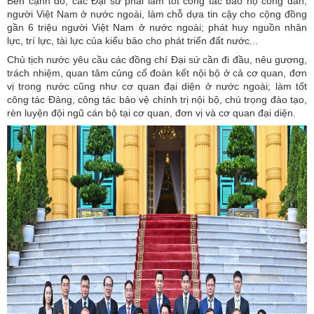
Bên cạnh đó, các Đại sứ phải làm tốt công tác bảo hộ công dân,
người Việt Nam ở nước ngoài, làm chỗ dựa tin cậy cho cộng đồng
gần 6 triệu người Việt Nam ở nước ngoài; phát huy nguồn nhân
lực, trí lực, tài lực của kiểu bảo cho phát triển đất nước...
Chủ tịch nước yêu cầu các đồng chí Đại sứ cần đi đầu, nêu gương,
trách nhiệm, quan tâm củng cố đoàn kết nội bộ ở cả cơ quan, đơn
vị trong nước cũng như cơ quan đại diện ở nước ngoài; làm tốt
công tác Đảng, công tác bảo vệ chính trị nội bộ, chú trọng đào tạo,
rèn luyện đội ngũ cán bộ tại cơ quan, đơn vị và cơ quan đại diện.