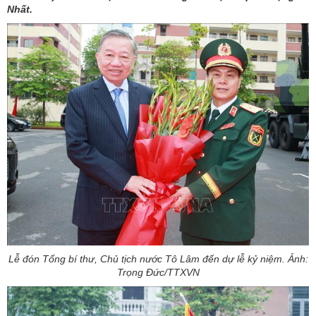
Nhất.
Lễ đón Tổng bí thư, Chủ tịch nước Tô Lâm đến dự lễ kỷ niệm. Ảnh:
Trọng Đức/TTXVN