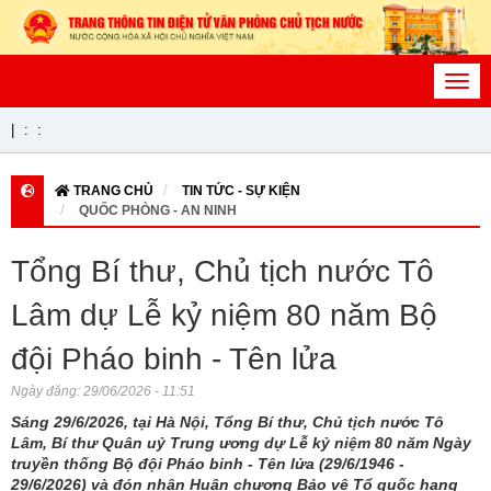
Toggl
navig
|
:
:
TRANG CHỦ
TIN TỨC - SỰ KIỆN
QUỐC PHÒNG - AN NINH
Tổng Bí thư, Chủ tịch nước Tô
Lâm dự Lễ kỷ niệm 80 năm Bộ
đội Pháo binh - Tên lửa
Ngày đăng:
29/06/2026 - 11:51
Sáng 29/6/2026, tại Hà Nội, Tổng Bí thư, Chủ tịch nước Tô
Lâm, Bí thư Quân uỷ Trung ương dự Lễ kỷ niệm 80 năm Ngày
truyền thống Bộ đội Pháo binh - Tên lửa (29/6/1946 -
29/6/2026) và đón nhận Huân chương Bảo vệ Tổ quốc hạng