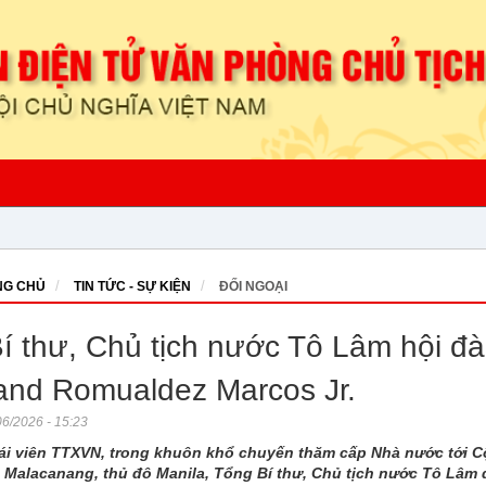
G CHỦ
TIN TỨC - SỰ KIỆN
ĐỐI NGOẠI
í thư, Chủ tịch nước Tô Lâm hội đà
and Romualdez Marcos Jr.
6/2026 - 15:23
i viên TTXVN, trong khuôn khổ chuyến thăm cấp Nhà nước tới Cộ
 Malacanang, thủ đô Manila, Tổng Bí thư, Chủ tịch nước Tô Lâm 