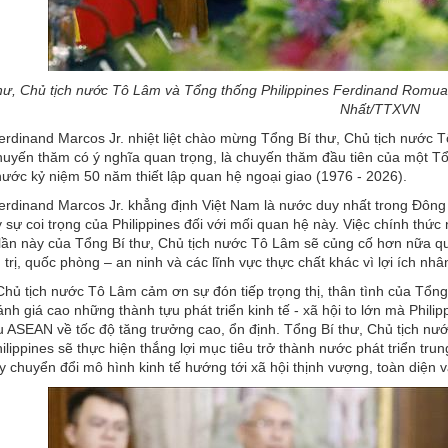
hư, Chủ tịch nước Tô Lâm và Tổng thống Philippines Ferdinand Romua
Nhất/TTXVN
rdinand Marcos Jr. nhiệt liệt chào mừng Tổng Bí thư, Chủ tịch nước 
yến thăm có ý nghĩa quan trọng, là chuyến thăm đầu tiên của một Tổ
nước kỷ niệm 50 năm thiết lập quan hệ ngoại giao (1976 - 2026).
rdinand Marcos Jr. khẳng định Việt Nam là nước duy nhất trong Đông
y sự coi trọng của Philippines đối với mối quan hệ này. Việc chính thứ
ần này của Tổng Bí thư, Chủ tịch nước Tô Lâm sẽ củng cố hơn nữa qu
 trị, quốc phòng – an ninh và các lĩnh vực thực chất khác vì lợi ích nh
Chủ tịch nước Tô Lâm cảm ơn sự đón tiếp trọng thị, thân tình của Tổn
ánh giá cao những thành tựu phát triển kinh tế - xã hội to lớn mà Phili
ASEAN về tốc độ tăng trưởng cao, ổn định. Tổng Bí thư, Chủ tịch nướ
hilippines sẽ thực hiện thắng lợi mục tiêu trở thành nước phát triển t
y chuyển đổi mô hình kinh tế hướng tới xã hội thịnh vượng, toàn diện v