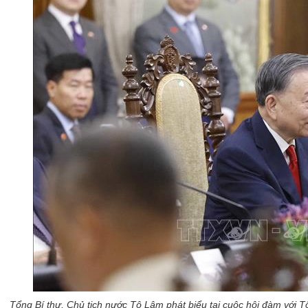
Tổng Bí thư, Chủ tịch nước Tô Lâm phát biểu tại cuộc hội đàm với 