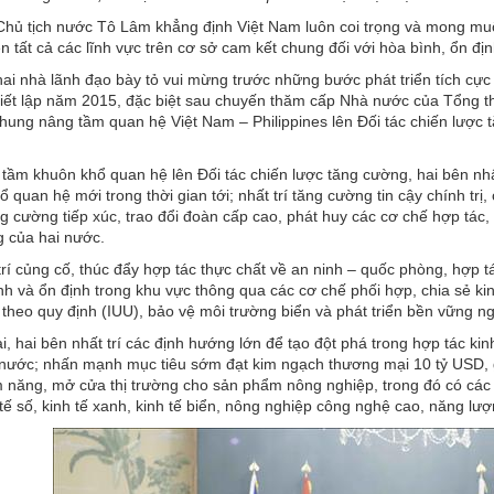
Chủ tịch nước Tô Lâm khẳng định Việt Nam luôn coi trọng và mong mu
ên tất cả các lĩnh vực trên cơ sở cam kết chung đối với hòa bình, ổn đị
hai nhà lãnh đạo bày tỏ vui mừng trước những bước phát triển tích cực
hiết lập năm 2015, đặc biệt sau chuyến thăm cấp Nhà nước của Tổng th
hung nâng tầm quan hệ Việt Nam – Philippines lên Đối tác chiến lược 
 tầm khuôn khổ quan hệ lên Đối tác chiến lược tăng cường, hai bên nh
ổ quan hệ mới trong thời gian tới; nhất trí tăng cường tin cậy chính t
g cường tiếp xúc, trao đổi đoàn cấp cao, phát huy các cơ chế hợp tác
 của hai nước.
trí củng cố, thúc đẩy hợp tác thực chất về an ninh – quốc phòng, hợp 
ình và ổn định trong khu vực thông qua các cơ chế phối hợp, chia sẻ k
theo quy định (IUU), bảo vệ môi trường biển và phát triển bền vững n
, hai bên nhất trí các định hướng lớn để tạo đột phá trong hợp tác kinh
 nước; nhấn mạnh mục tiêu sớm đạt kim ngạch thương mại 10 tỷ USD, 
 năng, mở cửa thị trường cho sản phẩm nông nghiệp, trong đó có các t
tế số, kinh tế xanh, kinh tế biển, nông nghiệp công nghệ cao, năng lư