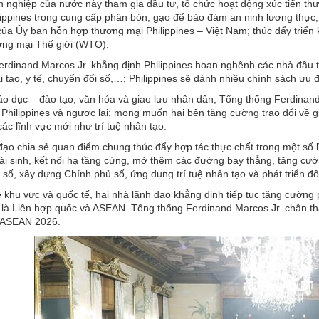
 nghiệp của nước này tham gia đầu tư, tổ chức hoạt động xúc tiến thư
lippines trong cung cấp phân bón, gạo để bảo đảm an ninh lương thực
của Ủy ban hỗn hợp thương mại Philippines – Việt Nam; thúc đẩy triển 
ng mại Thế giới (WTO).
rdinand Marcos Jr. khẳng định Philippines hoan nghênh các nhà đầu tư
i tạo, y tế, chuyển đổi số,…; Philippines sẽ dành nhiều chính sách ưu đ
áo dục – đào tạo, văn hóa và giao lưu nhân dân, Tổng thống Ferdina
Philippines và ngược lại; mong muốn hai bên tăng cường trao đổi về gi
các lĩnh vực mới như trí tuệ nhân tạo.
đạo chia sẻ quan điểm chung thúc đẩy hợp tác thực chất trong một số lĩ
ái sinh, kết nối hạ tầng cứng, mở thêm các đường bay thẳng, tăng cườ
 số, xây dựng Chính phủ số, ứng dụng trí tuệ nhân tạo và phát triển đô
 khu vực và quốc tế, hai nhà lãnh đạo khẳng định tiếp tục tăng cường 
là Liên hợp quốc và ASEAN. Tổng thống Ferdinand Marcos Jr. chân thà
 ASEAN 2026.