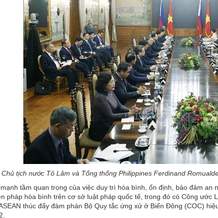
, Chủ tịch nước Tô Lâm và Tổng thống Philippines Ferdinand Romual
mạnh tầm quan trọng của việc duy trì hòa bình, ổn định, bảo đảm an ni
n pháp hòa bình trên cơ sở luật pháp quốc tế, trong đó có Công ước 
ASEAN thúc đẩy đàm phán Bộ Quy tắc ứng xử ở Biển Đông (COC) hiệu qu
2.