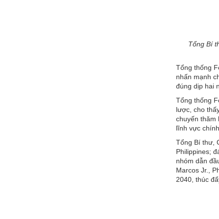
Tổng Bí t
Tổng thống Fe
nhấn mạnh chu
đúng dịp hai 
Tổng thống Fe
lược, cho thấ
chuyến thăm l
lĩnh vực chính
Tổng Bí thư, 
Philippines; đ
nhóm dẫn đầu 
Marcos Jr., P
2040, thúc đẩ