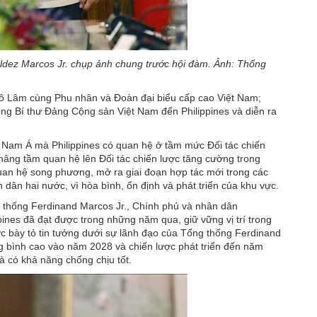
ldez Marcos Jr. chụp ảnh chung trước hội đàm. Ảnh: Thống
Tô Lâm cùng Phu nhân và Đoàn đại biểu cấp cao Việt Nam;
ng Bí thư Đảng Cộng sản Việt Nam đến Philippines và diễn ra
 Nam Á mà Philippines có quan hệ ở tầm mức Đối tác chiến
c nâng tầm quan hệ lên Đối tác chiến lược tăng cường trong
an hệ song phương, mở ra giai đoạn hợp tác mới trong các
ân dân hai nước, vì hòa bình, ổn định và phát triển của khu vực.
g thống Ferdinand Marcos Jr., Chính phủ và nhân dân
ppines đã đạt được trong những năm qua, giữ vững vị trí trong
c bày tỏ tin tưởng dưới sự lãnh đạo của Tổng thống Ferdinand
rung bình cao vào năm 2028 và chiến lược phát triển đến năm
à có khả năng chống chịu tốt.