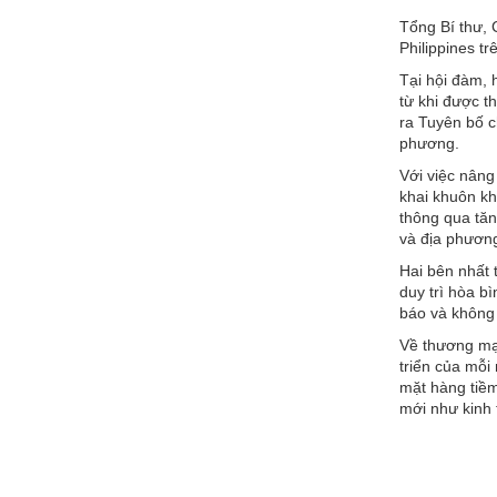
Tổng Bí thư, 
Philippines tr
Tại hội đàm, 
từ khi được t
ra Tuyên bố c
phương.
Với việc nâng
khai khuôn kh
thông qua tăn
và địa phương
Hai bên nhất 
duy trì hòa b
báo và không 
Về thương mại
triển của mỗi
mặt hàng tiềm
mới như kinh 