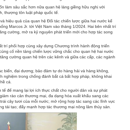
ốn làm sâu sắc hơn nữa quan hệ láng giềng hữu nghị với
nh, thượng tôn luật pháp quốc tế.
 và hiệu quả của quan hệ Đối tác chiến lược giữa hai nước kể
ống Marcos Jr. tới Việt Nam vào tháng 1/2024. Hai bên nhất trí
tăng cường, mở ra kỷ nguyên phát triển mới cho hợp tác song
ất trí phối hợp cùng xây dựng Chương trình hành động triển
rị, củng cố nền tảng chiến lược vững chắc cho quan hệ hai nước
, tăng cường quan hệ trên các kênh và giữa các cấp, các ngành
tác biển, đại dương; bảo đảm tự do hàng hải và hàng không,
inh nghiệm trong chống đánh bắt cá bất hợp pháp, không khai
ghề cá.
 tế để mang lại lợi ích thực chất cho người dân và sự phát
giảm rào cản thương mại, đa dạng hóa xuất khẩu sang các
rái cây tươi của mỗi nước; mở rộng hợp tác sang các lĩnh vực
ợng tái tạo; đẩy mạnh hợp tác thương mại nông lâm thủy sản.