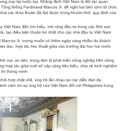
ơng mại tại nước kia. Khẳng định Việt Nam là đối tác quan
, Tổng thống Ferdinand Marcos Jr. đề nghị hai bên sớm tổ chức
khai các thỏa thuận đã đạt được trong khuôn khổ, quy định của
 Việt Nam đến tìm hiểu, mở rộng đầu tư trong các lĩnh vực
ãi, tạo điều kiện thuận lợi nhất cho các nhà đầu tư Việt Nam.
nd Marcos Jr. mong muốn có thêm ngày càng nhiều du khách
áo dục, hợp tác học thuật giữa các trường đại học hai nước
nh vực ưu tiên, trọng tâm là phát triển nông nghiệp bền vững,
ng hợp tác giữa một số cặp cảng tiêu biểu; chia sẻ kinh nghiệm
 thị thông minh.
phối hợp chặt chẽ, ủng hộ lẫn nhau tại các diễn đàn đa
nh cảm ơn sự ủng hộ của Việt Nam đối với Philippines trong