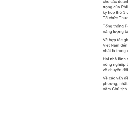
cho các doanh
trọng của Phi
kỳ họp thứ 3 
Tổ chức Thươ
Tổng thống Fe
năng lượng tá
Về hợp tác gi
Việt Nam đến 
nhất là trong 
Hai nhà lãnh 
nông nghiệp t
về chuyển đổi
Về các vấn đề
phương, nhất 
năm Chủ tịch