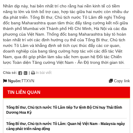
Nhân dịp này, hai bên nhất trí cho rằng hai nền kinh tế có tiềm
năng to lớn và tính bổ trợ cao, hợp tác giữa hai nước còn nhiều dư
địa phát triển. Tổng Bí thư, Chủ tịch nước Tô Lâm đề nghị Thống
đốc bang Maharashtra quan tâm thúc đẩy tăng cường kết nối giữa
thành phố Mumbai với Thành phố Hồ Chí Minh, Hà Nội và các địa
phương của Việt Nam. Thống đốc bang Maharashtra bày tỏ hoàn
toàn nhất trí với các định hướng cụ thể của Tổng Bí thư, Chủ tịch
nước Tô Lâm và khẳng định sẽ tích cực thúc đẩy các cơ quan,
doanh nghiệp của bang tăng cường hợp tác với các đối tác Việt
Nam, qua đó góp phần làm sâu sắc hơn quan hệ Đối tác Chiến
lược Toàn diện Tăng cường Việt Nam - Ấn Độ trong thời gian tới.
Chia sẻ:
|
In bài viết
Nguồn:
TTXVN
Copy link
TIN LIÊN QUAN
Tổng Bí thư, Chủ tịch nước Tô Lâm tiếp Tư lệnh Bộ Chỉ huy Thái Bình
Dương Hoa Kỳ
Tổng Bí thư, Chủ tịch nước Tô Lâm: Quan hệ Việt Nam - Malaysia ngày
càng phát triển năng động