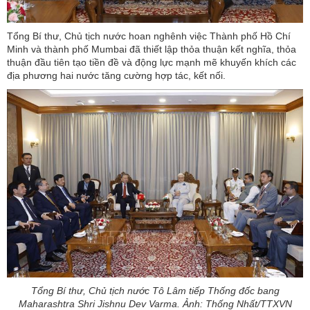
Tổng Bí thư, Chủ tịch nước hoan nghênh việc Thành phố Hồ Chí
Minh và thành phố Mumbai đã thiết lập thỏa thuận kết nghĩa, thỏa
thuận đầu tiên tạo tiền đề và động lực mạnh mẽ khuyến khích các
địa phương hai nước tăng cường hợp tác, kết nối.
Tổng Bí thư, Chủ tịch nước Tô Lâm tiếp Thống đốc bang
Maharashtra Shri Jishnu Dev Varma. Ảnh: Thống Nhất/TTXVN