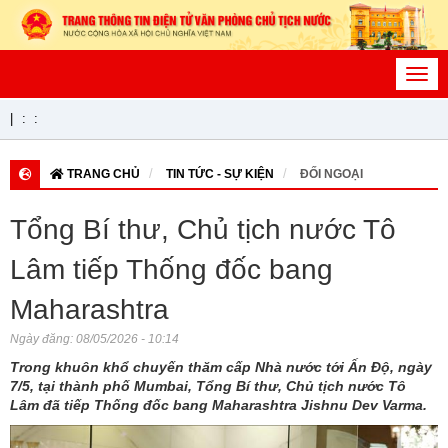
Toggl
navig
|
:
:
TRANG CHỦ
TIN TỨC - SỰ KIỆN
ĐỐI NGOẠI
Tổng Bí thư, Chủ tịch nước Tô
Lâm tiếp Thống đốc bang
Maharashtra
Ngày đăng:
08/05/2026 - 10:14
Trong khuôn khổ chuyến thăm cấp Nhà nước tới Ấn Độ, ngày
7/5, tại thành phố Mumbai, Tổng Bí thư, Chủ tịch nước Tô
Lâm đã tiếp Thống đốc bang Maharashtra Jishnu Dev Varma.