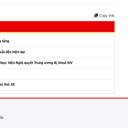
Copy link
ạ tầng
ật liệu hiện đại
 thực hiện Nghị quyết Trung ương III, khoá XIV
n thứ XII
Hà