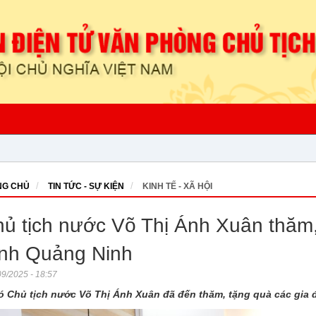
G CHỦ
TIN TỨC - SỰ KIỆN
KINH TẾ - XÃ HỘI
ủ tịch nước Võ Thị Ánh Xuân thăm,
ỉnh Quảng Ninh
9/2025 - 18:57
ó Chủ tịch nước Võ Thị Ánh Xuân đã đến thăm, tặng quà các gia 