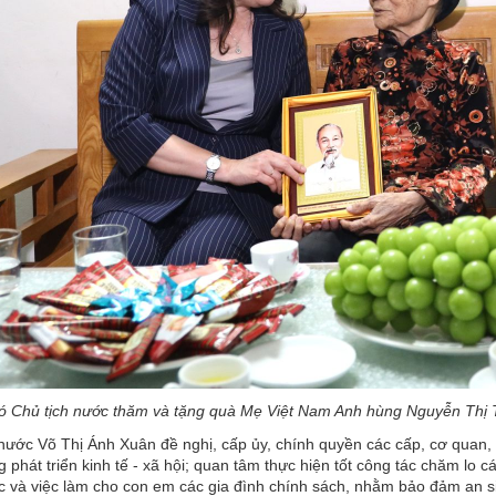
ó Chủ tịch nước thăm và tặng quà Mẹ Việt Nam Anh hùng Nguyễn Thị 
nước Võ Thị Ánh Xuân đề nghị, cấp ủy, chính quyền các cấp, cơ quan, 
 phát triển kinh tế - xã hội; quan tâm thực hiện tốt công tác chăm lo c
c và việc làm cho con em các gia đình chính sách, nhằm bảo đảm an s