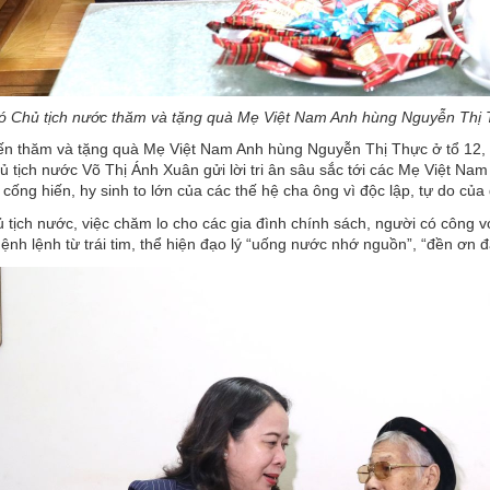
ó Chủ tịch nước thăm và tặng quà Mẹ Việt Nam Anh hùng Nguyễn Thị 
ến thăm và tặng quà Mẹ Việt Nam Anh hùng Nguyễn Thị Thực ở tổ 12,
 tịch nước Võ Thị Ánh Xuân gửi lời tri ân sâu sắc tới các Mẹ Việt Nam A
 cống hiến, hy sinh to lớn của các thế hệ cha ông vì độc lập, tự do củ
tịch nước, việc chăm lo cho các gia đình chính sách, người có công 
mệnh lệnh từ trái tim, thể hiện đạo lý “uống nước nhớ nguồn”, “đền ơn 