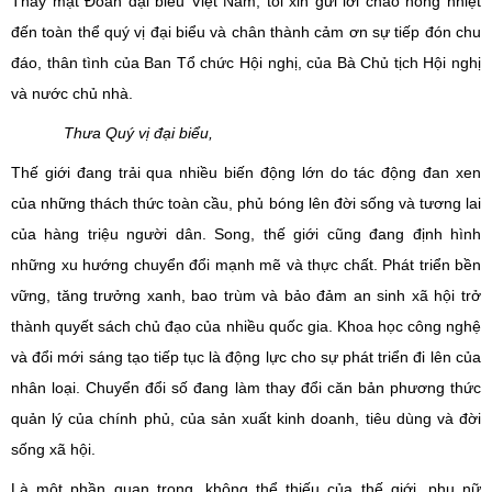
Thay mặt Đoàn đại biểu Việt Nam, tôi xin gửi lời chào nồng nhiệt
đến toàn thể
quý vị đại biểu
và chân thành cảm ơn sự tiếp đón chu
đáo, thân tình của
Ban Tổ chức
Hội nghị, của Bà Chủ tịch Hội nghị
và nước chủ nhà.
Thưa Quý vị đại biểu,
Thế giới đang trải qua
nhiều
biến động lớn do tác động đan xen
của
những thách thức toàn cầu, phủ bóng lên đời sống và tương lai
của hàng triệu người dân. Song,
thế giới cũng đang định hình
những
xu hướng
chuyển đổi mạnh mẽ
và
thực chất. Phát triển bền
vững, tăng trưởng xanh, bao trùm và bảo đảm an sinh xã hội trở
thành quyết sách chủ đạo
của
nhiều quốc gia. Khoa học
công nghệ
và
đổi mới sáng tạo tiếp tục là động lực cho sự
phát triển
đi lên của
nhân loại. Chuyển đổi số
đang
làm thay đổi căn bản phương thức
quản lý
của chính phủ, của sản xuất kinh doanh, tiêu dùng và đời
sống xã hội.
Là một phần quan trọng, không thể thiếu của thế giới, p
hụ nữ