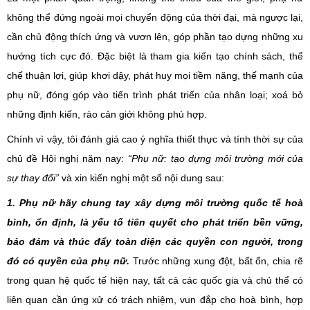
không thể đứng ngoài mọi chuyển động của thời đại, mà ngược lại,
cần chủ động thích ứng và vươn lên
, góp phần tạo dựng những xu
hướng tích cực đó.
Đặc biệt
là
tham gia
kiến tạo chính sách, thể
chế thuận lợi
,
giúp khơi dậy, phát huy mọi tiềm năng
, thế mạnh
của
phụ nữ,
đóng góp vào tiến trình phát triển của nhân loại;
xoá bỏ
những định kiến, rào cản giới không phù hợp.
Chính vì vậy, tôi đánh giá cao ý nghĩa thiết thực và tính thời sự của
chủ đề Hội nghị năm nay:
“Phụ nữ: tạo dựng môi trường mới của
sự thay đổi”
và xin
kiến nghị một số nội dung
sau:
1. Phụ nữ hãy
chung tay xây dựng
môi trường quốc tế hoà
bình, ổn định
,
là yếu tố tiên quyết cho phát triển bền vững,
bảo đảm và thúc đẩy toàn diện các quyền con người, trong
đó có quyền của phụ nữ.
Trước những
xung đột,
bất ổn, chia rẽ
trong quan hệ quốc tế
hiện nay
, tất cả các quốc gia và chủ thể có
liên quan
cần ứng xử
có
trách nhiệm, vun đắp cho hoà bình, hợp