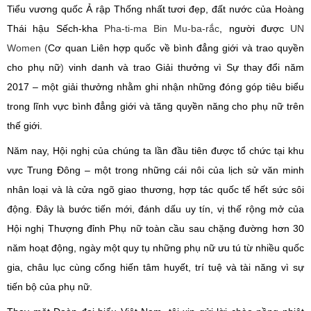
Tiểu vương quốc Ả rập Thống nhất tươi đẹp, đất nước của Hoàng
Thái hậu Sếch-kha
Pha-ti-ma Bin Mu-ba-rắc
, người được
UN
Women
(
Cơ quan Liên hợp quốc về bình đẳng giới và trao quyền
cho phụ nữ
)
vinh danh và trao Giải thưởng vì Sự thay đổi
năm
2017 – một giải thưởng nhằm
ghi nhận những đóng góp tiêu biểu
trong lĩnh vực bình đẳng giới và tăng quyền năng cho phụ nữ trên
thế giới.
Năm nay, Hội nghị của chúng ta lần đầu tiên được tổ chức tại khu
vực Trung Đông – một trong những cái nôi của lịch sử văn minh
nhân loại và
là cửa ngõ giao thương, hợp tác quốc tế hết sức sôi
động. Đây là bước tiến mới
,
đánh dấu uy tín, vị thế rộng mở của
Hội nghị Thượng đỉnh Phụ nữ toàn cầu sau
chặng đường
hơn
3
0
năm hoạt động, ngày một quy tụ những phụ nữ ưu tú
từ nhiều quốc
gia, châu lục
cùng cống hiến tâm huyết, trí tuệ và tài năng vì sự
tiến bộ của phụ nữ.