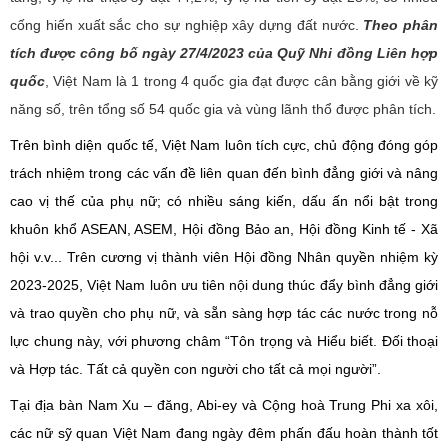
cống hiến xuất sắc cho sự nghiệp xây dựng đất nước.
Theo phân
tích được công bố ngày 27/4/2023 của Quỹ Nhi đồng Liên hợp
quốc
, Việt Nam là 1 trong 4 quốc gia đạt được cân bằng giới về kỹ
năng số, trên tổng số 54 quốc gia và vùng lãnh thổ được phân tích.
Trên bình diện quốc tế,
Việt Nam luôn tích cực, chủ động đóng góp
trách nhiệm trong các vấn đề liên quan đến bình đẳng giới và nâng
cao vị thế của phụ nữ
;
có nhiều sáng kiến, dấu ấn nổi bật trong
khuôn khổ ASEAN, ASEM, Hội đồng Bảo an, Hội đồng Kinh tế - Xã
hội
v.v..
.
T
rên cương vị thành viên Hội đồng Nhân quyền nhiệm kỳ
2023-2025, Việt Nam luôn ưu tiên
nội dung thúc đẩy bình đẳng giới
và trao quyền cho phụ nữ, và sẵn sàng hợp tác các nước trong nỗ
lực chung này, với phương châm “Tôn trọng và Hiểu biết. Đối thoại
và Hợp tác. Tất cả quyền con người cho tất cả mọi người”.
Tại địa bàn Nam Xu – đăng, Abi-ey và Cộng hoà Trung Phi xa xôi,
các nữ sỹ quan Việt Nam đang ngày đêm phấn đấu hoàn thành tốt