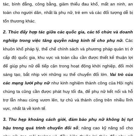
tác
, bình đẳng, công bằng,
giảm thiểu
đau khổ, mất an ninh, an
toàn cho
người dân, nhất là phụ nữ
, trẻ em
và các
đối tượng
dễ bị
tổn thương khác.
2.
T
húc đẩy hợp tác giữa các quốc gia,
các tổ chức và doanh
nghiệp trong
việc tăng quyền năng kinh tế cho phụ nữ.
Các
khuôn khổ pháp lý,
thể chế
chính sách và
phương pháp
quản trị ở
cấp độ quốc gia, khu vực và toàn cầu cần được thiết kế thuận lợi
để giúp phụ nữ
dễ tiếp cận trong hoạt động
khởi nghiệp, đổi mới
sáng tạo, bắt nhịp với những xu thế chuyển đổi lớn.
Vai trò của
các mạng lưới phụ nữ
như kinh nghiệm thành công của Hội nghị
chúng ta
cũng cần được phát huy tối đa
, để
phụ nữ
kết nối và hỗ
trợ lẫn nhau cùng vươn lên, tự chủ
và thành công trên nhiều lĩnh
vực, nhất là
về kinh tế.
3.
Thu hẹp khoảng cách giới, đảm bảo phụ nữ không bị tụt
hậu trong quá trình chuyển đổi số
; nâng cao kỹ năng số cho