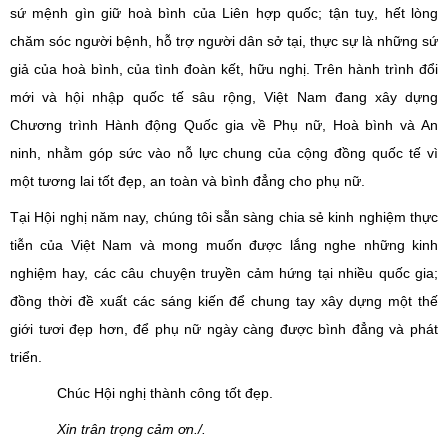
sứ mệnh gìn giữ hoà bình
của
Liên hợp quốc
;
tận tuỵ, hết lòng
chăm sóc người bệnh,
hỗ trợ
người dân sở tại, thực sự là
những
sứ
giả của hoà bình
, của tình đoàn kết, hữu nghị
. Trên hành trình đổi
mới và hội nhập quốc tế sâu rộng
,
Việt Nam đang xây dựng
Chương trình Hành động Quốc gia về Phụ nữ, Hoà bình và An
ninh,
nhằm
góp sức vào nỗ lực chung của cộng đồng quốc tế vì
một tương lai tốt đẹp, an toàn và bình đẳng cho phụ nữ.
Tại Hội nghị năm nay, chúng tôi
sẵn sàng chia sẻ kinh nghiệm thực
tiễn của Việt Nam và mong muốn được lắng nghe
những kinh
nghiệm hay, các câu chuyện truyền cảm hứng tại nhiều quốc gia
;
đồng thời đề xuất các sáng kiến để chung tay xây dựng một thế
giới tươi đẹp hơn, để phụ nữ ngày càng được bình đẳng và phát
triển
.
Chúc Hội nghị thành công tốt đẹp.
Xin trân trọng cảm ơn./.