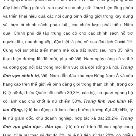
đẩy bình đẳng giới
và trao quyền cho phụ nữ. Thực hiện lồng ghép
và triển khai hiệu quả các nội dung bình đẳng giới trong xây dựng
và thực thi chính sách, pháp luật, các chiến lược phát triển. Năm
qua, Chính phủ đã tập trung cao độ cho các chính sách hỗ trợ
người dân, doanh nghiệp, đặc biệt là phụ nữ sau đại dịch Covid-19.
Cùng với sự phát triển mạnh mẽ của đất nước sau hơn 35 năm
thực hiện đường lối đổi mới, p
hụ nữ Việt Nam ngày càng có vị thế
và đóng góp nổi bật trong mọi lĩnh vực của đời sống xã hội.
Trong
lĩnh vực chính trị,
Việt Nam dẫn đầu khu vực Đông Nam Á và xếp
hạng cao trên thế giới về bình đẳng giới trong tham chính, trong đó
tỷ lệ nữ đại biểu Quốc hội chiếm 30,3%; các bộ, cơ quan ngang bộ
có lãnh đạo chủ chốt là nữ chiếm 59%.
Trong lĩnh vực kinh tế,
lao động,
tỷ lệ lao động nữ làm công hưởng lương đạt 49,04%; tỷ
lệ nữ giám đốc, chủ doanh nghiệp, hợp tác xã đạt 28,2%.
Trong
lĩnh vực giáo dục - đào tạo,
tỷ lệ nữ có trình độ cao ngày càng
tăng, tỷ lệ nữ thạc sỹ đạt 44,2%, tỷ lệ nữ tiến sỹ đạt 28%, có nhiều