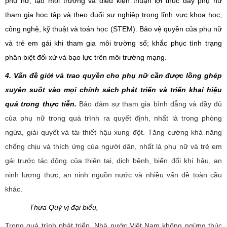
phụ nữ, tạo môi trường và điều kiện thuận lợi thúc đẩy phụ nữ
tham gia học tập và theo đuổi sự nghiệp trong lĩnh vực
khoa học
,
công nghệ, kỹ thuật và toán học (STEM). Bảo vệ quyền của phụ nữ
và trẻ em gái khi tham gia môi trường số; khắc phục tình trạng
phân biệt đối xử và bạo lực trên môi trường mạng.
4. V
ấn đề giới và trao quyền cho phụ nữ cần được lồng ghép
xuyên suốt vào mọi chính sách phát triển và triển khai hiệu
quả tr
ong
thực tiễn
.
B
ảo đảm sự tham gia bình đẳng và đầy đủ
của phụ nữ trong quá trình ra quyết định,
nhất là trong
phòng
ngừa, giải quyết và tái thiết hậu xung đột
. T
ăng cường khả năng
chống chịu và thích ứng của người dân, nhất là phụ nữ và trẻ em
gái
trước tác động của thiên tai, d
ịch bệnh, biến đổi khí hậu, an
ninh lương thực, an ninh nguồn nước và nhiều vấn đề toàn cầu
khác
.
Thưa Quý vị đại biểu,
Trong quá trình phát triển,
Nhà nước Việt Nam
không ngừng
thúc