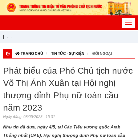
Toggl
navig
|
:
:
TRANG CHỦ
TIN TỨC - SỰ KIỆN
ĐỐI NGOẠI
Phát biểu của Phó Chủ tịch nước
Võ Thị Ánh Xuân tại Hội nghị
thượng đỉnh Phụ nữ toàn cầu
năm 2023
Ngày đăng:
08/05/2023 - 15:31
Như tin đã đưa, ngày 4/5, tại Các Tiểu vương quốc
Arab
Thống nhất (UAE), Hội nghị thượng đỉnh Phụ nữ toàn cầu