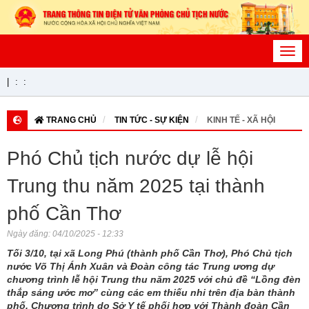
Toggl
navig
|
:
:
TRANG CHỦ
TIN TỨC - SỰ KIỆN
KINH TẾ - XÃ HỘI
Phó Chủ tịch nước dự lễ hội
Trung thu năm 2025 tại thành
phố Cần Thơ
Ngày đăng:
04/10/2025 - 12:33
Tối 3/10, tại xã Long Phú (thành phố Cần Thơ), Phó Chủ tịch
nước Võ Thị Ánh Xuân và Đoàn công tác Trung ương dự
chương trình lễ hội Trung thu năm 2025 với chủ đề “Lồng đèn
thắp sáng ước mơ” cùng các em thiếu nhi trên địa bàn thành
phố. Chương trình do Sở Y tế phối hợp với Thành đoàn Cần