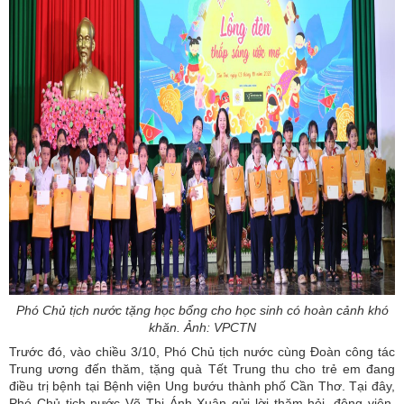
Phó Chủ tịch nước tặng học bổng cho học sinh có hoàn cảnh khó
khăn. Ảnh: VPCTN
Trước đó, vào chiều 3/10, Phó Chủ tịch nước cùng Đoàn công tác
Trung ương đến thăm, tặng quà Tết Trung thu cho trẻ em đang
điều trị bệnh tại Bệnh viện Ung bướu thành phố Cần Thơ. Tại đây,
Phó Chủ tịch nước Võ Thị Ánh Xuân gửi lời thăm hỏi, động viên,