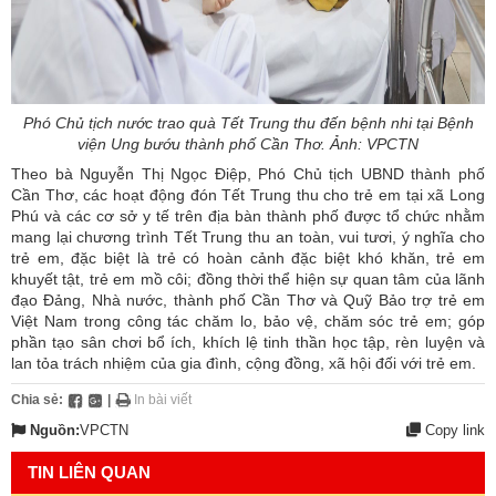
Phó Chủ tịch nước trao quà Tết Trung thu đến bệnh nhi tại Bệnh
viện Ung bướu thành phố Cần Thơ. Ảnh: VPCTN
Theo bà Nguyễn Thị Ngọc Điệp, Phó Chủ tịch UBND thành phố
Cần Thơ, các hoạt động đón Tết Trung thu cho trẻ em tại xã Long
Phú và các cơ sở y tế trên địa bàn thành phố được tổ chức nhằm
mang lại chương trình Tết Trung thu an toàn, vui tươi, ý nghĩa cho
trẻ em, đặc biệt là trẻ có hoàn cảnh đặc biệt khó khăn, trẻ em
khuyết tật, trẻ em mồ côi; đồng thời thể hiện sự quan tâm của lãnh
đạo Đảng, Nhà nước, thành phố Cần Thơ và Quỹ Bảo trợ trẻ em
Việt Nam trong công tác chăm lo, bảo vệ, chăm sóc trẻ em; góp
phần tạo sân chơi bổ ích, khích lệ tinh thần học tập, rèn luyện và
lan tỏa trách nhiệm của gia đình, cộng đồng, xã hội đối với trẻ em.
Chia sẻ:
|
In bài viết
Nguồn:
VPCTN
Copy link
TIN LIÊN QUAN