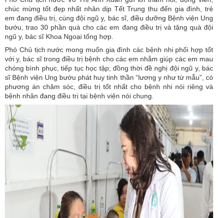
chúc mừng tốt đẹp nhất nhân dịp Tết Trung thu đến gia đình, trẻ
em đang điều trị, cùng đội ngũ y, bác sĩ, điều dưỡng Bệnh viện Ung
bướu, trao 30 phần quà cho các em đang điều trị và tặng quà đội
ngũ y, bác sĩ Khoa Ngoại tổng hợp.
Phó Chủ tịch nước mong muốn gia đình các bệnh nhi phối hợp tốt
với y, bác sĩ trong điều trị bệnh cho các em nhằm giúp các em mau
chóng bình phục, tiếp tục học tập; đồng thời đề nghị đội ngũ y, bác
sĩ Bệnh viện Ung bướu phát huy tinh thần “lương y như từ mẫu”, có
phương án chăm sóc, điều trị tốt nhất cho bệnh nhi nói riêng và
bệnh nhân đang điều trị tại bệnh viện nói chung.