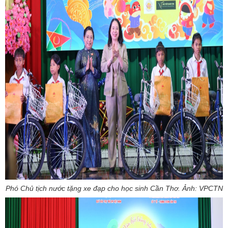
Phó Chủ tịch nước tặng xe đạp cho học sinh Cần Thơ. Ảnh: VPCTN