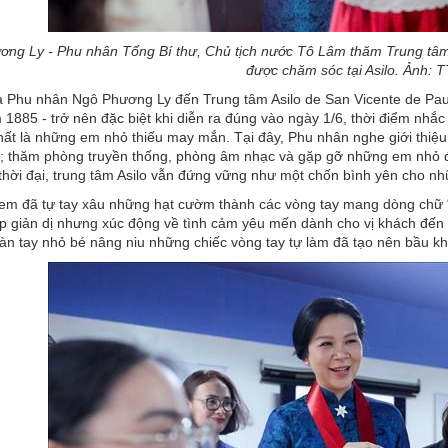
ng Ly - Phu nhân Tổng Bí thư, Chủ tịch nước Tô Lâm thăm Trung tâm
được chăm sóc tại Asilo. Ảnh: 
 Phu nhân Ngô Phương Ly đến Trung tâm Asilo de San Vicente de Paul -
m 1885 - trở nên đặc biệt khi diễn ra đúng vào ngày 1/6, thời điểm nh
hất là những em nhỏ thiếu may mắn. Tại đây, Phu nhân nghe giới thiệu 
; thăm phòng truyền thống, phòng âm nhạc và gặp gỡ những em nhỏ đa
thời đại, trung tâm Asilo vẫn đứng vững như một chốn bình yên cho 
 em đã tự tay xâu những hạt cườm thành các vòng tay mang dòng chữ “N
p giản dị nhưng xúc động về tình cảm yêu mến dành cho vị khách đến 
n tay nhỏ bé nâng niu những chiếc vòng tay tự làm đã tạo nên bầu khô