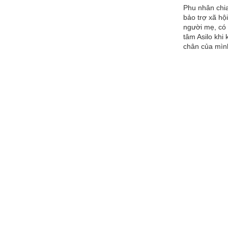
Phu nhân chia
bảo trợ xã hộ
người mẹ, có 
tâm Asilo khi
chân của mìn