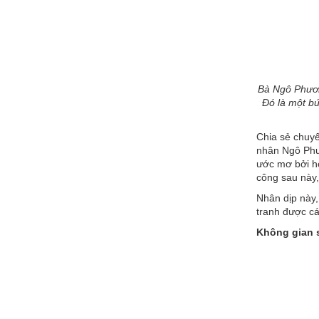
Bà Ngô Phươn
Đó là một bứ
Chia sẻ chuyế
nhân Ngô Phươ
ước mơ bởi ho
công sau này,
Nhân dịp này,
tranh được cá
Không gian s