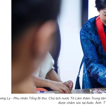
ng Ly - Phu nhân Tổng Bí thư, Chủ tịch nước Tô Lâm thăm Trung tâm
được chăm sóc tại Asilo. Ảnh: 