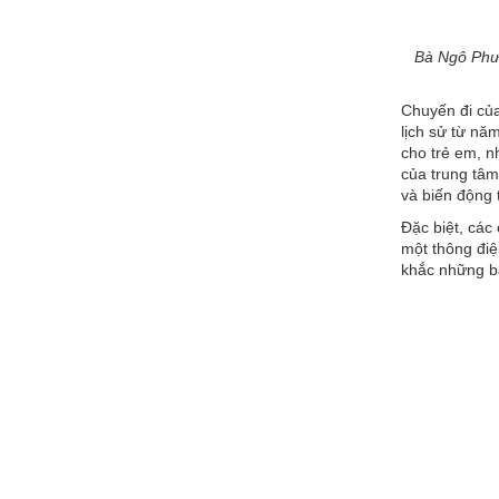
Bà Ngô Phươ
Chuyến đi của
lịch sử từ nă
cho trẻ em, n
của trung tâm
và biến động 
Đặc biệt, các
một thông điệ
khắc những bà