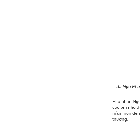
Bà Ngô Phươ
Phu nhân Ngô 
các em nhỏ dù
mầm non đến c
thương.