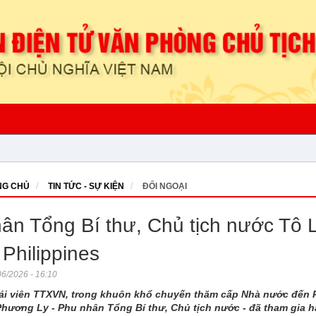
G CHỦ
TIN TỨC - SỰ KIỆN
ĐỐI NGOẠI
ân Tổng Bí thư, Chủ tịch nước Tô 
i Philippines
6/2026 - 16:10
i viên TTXVN, trong khuôn khổ chuyến thăm cấp Nhà nước đến P
Phương Ly - Phu nhân Tổng Bí thư, Chủ tịch nước - đã tham gia h