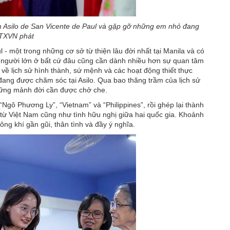
 Asilo de San Vicente de Paul và gặp gỡ những em nhỏ đang
TTXVN phát
 một trong những cơ sở từ thiện lâu đời nhất tại Manila và có
ắc người lớn ở bất cứ đâu cũng cần dành nhiều hơn sự quan tâm
về lịch sử hình thành, sứ mệnh và các hoạt động thiết thực
ng được chăm sóc tại Asilo. Qua bao thăng trầm của lịch sử
những mảnh đời cần được chở che.
gô Phương Ly”, “Vietnam” và “Philippines”, rồi ghép lại thành
từ Việt Nam cũng như tình hữu nghị giữa hai quốc gia. Khoảnh
ng khí gần gũi, thân tình và đầy ý nghĩa.