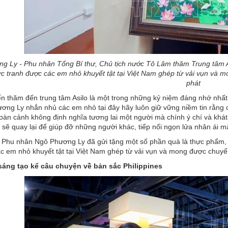
g Ly - Phu nhân Tổng Bí thư, Chủ tịch nước Tô Lâm thăm Trung tâm As
c tranh được các em nhỏ khuyết tật tại Việt Nam ghép từ vải vụn và 
phát
n thăm đến trung tâm Asilo là một trong những kỷ niệm đáng nhớ nhất 
ng Ly nhắn nhủ các em nhỏ tại đây hãy luôn giữ vững niềm tin rằng c
àn cảnh không định nghĩa tương lai một người mà chính ý chí và khát
 sẽ quay lại để giúp đỡ những người khác, tiếp nối ngọn lửa nhân ái mà 
 Phu nhân Ngô Phương Ly đã gửi tặng một số phần quà là thực phẩm, 
c em nhỏ khuyết tật tại Việt Nam ghép từ vải vụn và mong được chuyển
áng tạo kể câu chuyện về bản sắc Philippines