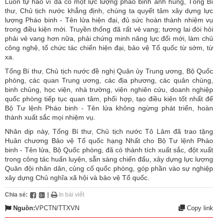
Luôn tự hào vì đã có một lực lượng pháo binh anh hùng, Tổng Bí
thư, Chủ tịch nước khẳng định, chúng ta quyết tâm xây dựng lực
lượng Pháo binh - Tên lửa hiện đại, đủ sức hoàn thành nhiệm vụ
trong điều kiện mới. Truyền thống đã rất vẻ vang; tương lai đòi hỏi
phải vẻ vang hơn nữa, phải chứng minh năng lực đổi mới, làm chủ
công nghệ, tổ chức tác chiến hiện đại, bảo vệ Tổ quốc từ sớm, từ
xa.
Tổng Bí thư, Chủ tịch nước đề nghị Quân ủy Trung ương, Bộ Quốc
phòng, các quan Trung ương, các địa phương, các quân chủng,
binh chủng, học viện, nhà trường, viện nghiên cứu, doanh nghiệp
quốc phòng tiếp tục quan tâm, phối hợp, tạo điều kiện tốt nhất để
Bộ Tư lệnh Pháo binh - Tên lửa không ngừng phát triển, hoàn
thành xuất sắc mọi nhiệm vụ.
Nhân dịp này, Tổng Bí thư, Chủ tịch nước Tô Lâm đã trao tặng
Huân chương Bảo vệ Tổ quốc hạng Nhất cho Bộ Tư lệnh Pháo
binh - Tên lửa, Bộ Quốc phòng, đã có thành tích xuất sắc, đột xuất
trong công tác huấn luyện, sẵn sàng chiến đấu, xây dựng lực lượng
Quân đội nhân dân, củng cố quốc phòng, góp phần vào sự nghiệp
xây dựng Chủ nghĩa xã hội và bảo vệ Tổ quốc.
Chia sẻ:
|
In bài viết
Nguồn:
VPCTN/TTXVN
Copy link