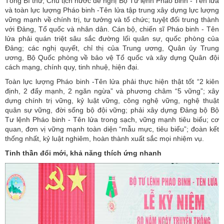
Tổng Bí thư, Chủ tịch nước đề nghị Bộ Tư lệnh Pháo binh - Tên lửa
và toàn lực lượng Pháo binh -Tên lửa tập trung xây dựng lực lượng
vững mạnh về chính trị, tư tưởng và tổ chức; tuyệt đối trung thành
với Đảng, Tổ quốc và nhân dân. Cán bộ, chiến sĩ Pháo binh - Tên
lửa phải quán triệt sâu sắc đường lối quân sự, quốc phòng của
Đảng; các nghị quyết, chỉ thị của Trung ương, Quân ủy Trung
ương, Bộ Quốc phòng về bảo vệ Tổ quốc và xây dựng Quân đội
cách mạng, chính quy, tinh nhuệ, hiện đại.
Toàn lực lượng Pháo binh -Tên lửa phải thực hiện thật tốt “2 kiên
định, 2 đẩy mạnh, 2 ngăn ngừa” và phương châm “5 vững”; xây
dựng chính trị vững, kỷ luật vững, công nghệ vững, nghệ thuật
quân sự vững, đời sống bộ đội vững; phải xây dựng Đảng bộ Bộ
Tư lệnh Pháo binh - Tên lửa trong sạch, vững mạnh tiêu biểu; cơ
quan, đơn vị vững mạnh toàn diện “mẫu mực, tiêu biểu”; đoàn kết
thống nhất, kỷ luật nghiêm, hoàn thành xuất sắc mọi nhiệm vụ.
Tinh thần đổi mới, khả năng thích ứng nhanh