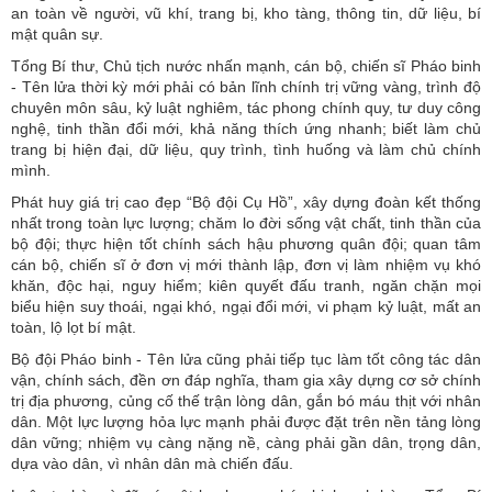
an toàn về người, vũ khí, trang bị, kho tàng, thông tin, dữ liệu, bí
mật quân sự.
Tổng Bí thư, Chủ tịch nước nhấn mạnh, cán bộ, chiến sĩ Pháo binh
- Tên lửa thời kỳ mới phải có bản lĩnh chính trị vững vàng, trình độ
chuyên môn sâu, kỷ luật nghiêm, tác phong chính quy, tư duy công
nghệ, tinh thần đổi mới, khả năng thích ứng nhanh; biết làm chủ
trang bị hiện đại, dữ liệu, quy trình, tình huống và làm chủ chính
mình.
Phát huy giá trị cao đẹp “Bộ đội Cụ Hồ”, xây dựng đoàn kết thống
nhất trong toàn lực lượng; chăm lo đời sống vật chất, tinh thần của
bộ đội; thực hiện tốt chính sách hậu phương quân đội; quan tâm
cán bộ, chiến sĩ ở đơn vị mới thành lập, đơn vị làm nhiệm vụ khó
khăn, độc hại, nguy hiểm; kiên quyết đấu tranh, ngăn chặn mọi
biểu hiện suy thoái, ngại khó, ngại đổi mới, vi phạm kỷ luật, mất an
toàn, lộ lọt bí mật.
Bộ đội Pháo binh - Tên lửa cũng phải tiếp tục làm tốt công tác dân
vận, chính sách, đền ơn đáp nghĩa, tham gia xây dựng cơ sở chính
trị địa phương, củng cố thế trận lòng dân, gắn bó máu thịt với nhân
dân. Một lực lượng hỏa lực mạnh phải được đặt trên nền tảng lòng
dân vững; nhiệm vụ càng nặng nề, càng phải gần dân, trọng dân,
dựa vào dân, vì nhân dân mà chiến đấu.