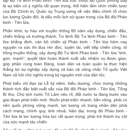
lập Bộ Tư lệnh Pháo binh- Tên lửa trực thuộc Bộ Quốc phòng đây
là sự kiện có ý nghĩa rất quan trọng, thể hiện tầm nhìn chiến lược
của Bộ Chính trị, Quân ủy Trung ương về việc điều chỉnh tổ chức
lực lượng Quân đội; là dấu mốc lịch sử quan trọng của Bộ đội Pháo
binh - Tên lửa.
Phấn khởi, tự hào với truyền thống 80 năm xây dựng, chiến đấu,
chiến thắng và trưởng thành, Tư lệnh Bộ Tư lệnh Pháo binh - Tên
lửa khẳng định, cán bộ chiến sỹ Pháo binh - Tên lửa hôm nay
nguyện ra sức thi đua rèn đức, luyện tài, viết tiếp chiến công, tô
hồng truyền thống, xây dựng Bộ Tư lệnh Pháo binh - Tên lửa “tinh,
gọn, mạnh”; quyết tâm hoàn thành xuất sắc nhiệm vụ được giao;
góp phần cùng toàn Đảng, toàn dân và toàn quân ta thực hiện
thắng lợi sự nghiệp xây dựng và bảo vệ vững chắc Tổ quốc Việt
Nam xã hội chủ nghĩa trong kỷ nguyên mới của dân tộc.
Phát biểu chỉ đạo tại Lễ kỷ niệm, biểu dương, chúc mừng những
thành tích đặc biệt xuất sắc của Bộ đội Pháo binh - Tên lửa, Tổng
Bí thư, Chủ tịch nước Tô Lâm nêu rõ, đất nước ta đang bước vào
giai đoạn phát triển mới. Muốn phát triển nhanh, bền vững, phải có
nền quốc phòng vững mạnh, lực lượng vũ trang nhân dân phải
cách mạng, chính quy, tinh nhuệ, hiện đại, trong đó Pháo binh -
Tên lửa là lực lượng hỏa lực rất quan trọng; phải trở thành trụ cột
của sức mạnh tác chiến.