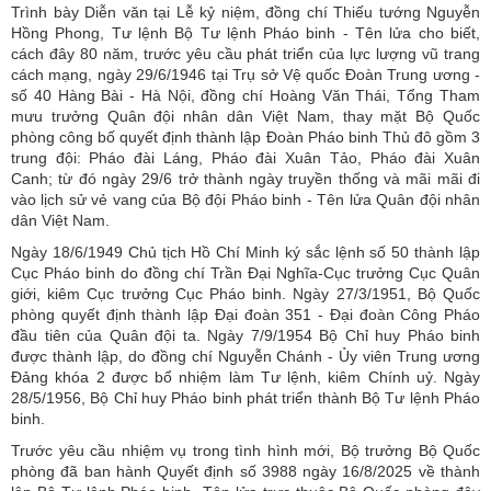
Trình bày Diễn văn tại Lễ kỷ niệm, đồng chí Thiếu tướng Nguyễn
Hồng Phong, Tư lệnh Bộ Tư lệnh Pháo binh - Tên lửa cho biết,
cách đây 80 năm, trước yêu cầu phát triển của lực lượng vũ trang
cách mạng, ngày 29/6/1946 tại Trụ sở Vệ quốc Đoàn Trung ương -
số 40 Hàng Bài - Hà Nội, đồng chí Hoàng Văn Thái, Tổng Tham
mưu trưởng Quân đội nhân dân Việt Nam, thay mặt Bộ Quốc
phòng công bố quyết định thành lập Đoàn Pháo binh Thủ đô gồm 3
trung đội: Pháo đài Láng, Pháo đài Xuân Tảo, Pháo đài Xuân
Canh; từ đó ngày 29/6 trở thành ngày truyền thống và mãi mãi đi
vào lịch sử vẻ vang của Bộ đội Pháo binh - Tên lửa Quân đội nhân
dân Việt Nam.
Ngày 18/6/1949 Chủ tịch Hồ Chí Minh ký sắc lệnh số 50 thành lập
Cục Pháo binh do đồng chí Trần Đại Nghĩa-Cục trưởng Cục Quân
giới, kiêm Cục trưởng Cục Pháo binh. Ngày 27/3/1951, Bộ Quốc
phòng quyết định thành lập Đại đoàn 351 - Đại đoàn Công Pháo
đầu tiên của Quân đội ta. Ngày 7/9/1954 Bộ Chỉ huy Pháo binh
được thành lập, do đồng chí Nguyễn Chánh - Ủy viên Trung ương
Đảng khóa 2 được bổ nhiệm làm Tư lệnh, kiêm Chính uỷ. Ngày
28/5/1956, Bộ Chỉ huy Pháo binh phát triển thành Bộ Tư lệnh Pháo
binh.
Trước yêu cầu nhiệm vụ trong tình hình mới, Bộ trưởng Bộ Quốc
phòng đã ban hành Quyết định số 3988 ngày 16/8/2025 về thành