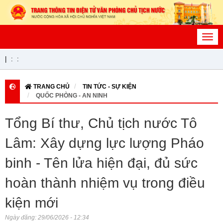
Toggl
navig
|
:
:
TRANG CHỦ
TIN TỨC - SỰ KIỆN
QUỐC PHÒNG - AN NINH
Tổng Bí thư, Chủ tịch nước Tô
Lâm: Xây dựng lực lượng Pháo
binh - Tên lửa hiện đại, đủ sức
hoàn thành nhiệm vụ trong điều
kiện mới
Ngày đăng:
29/06/2026 - 12:34