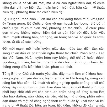
không chỉ là có vũ khí mới, mà là có con người hiện đại, tổ chức
hiện đại, chỉ huy hiện đại, huấn luyện hiện đại, hậu cần - kỹ thuật
hiện đại, phương thức tác chiến hiện đại.
Bộ Tư lệnh Pháo binh - Tên lửa cần chủ động tham mưu với Quân
ủy Trung ương, Bộ Quốc phòng về quy hoạch lực lượng, thế bố trí
chiến lược, tổ chức biên chế, phương án tác chiến. Tổ chức phải
gọn nhưng không mỏng, hiện đại và gắn liền với điều kiện Việt
Nam; mạnh nhưng bền, cơ động, an toàn; bảo vệ Tổ quốc từ sớm,
từ xa, từ tất cả các hướng.
Đổi mới mạnh mẽ huấn luyện, giáo dục - đào tạo, diễn tập, sẵn
sàng chiến đấu và phát triển nghệ thuật tác chiến Pháo binh - Tên
lửa Việt Nam. Huấn luyện hôm nay không thể chỉ để hoàn thành
nội dung, chỉ tiêu, bài bắn, mà phải để chiến đấu được, chiến đấu
thắng trong điều kiện khó khăn, phức tạp nhất.
Tổng Bí thư, Chủ tịch nước yêu cầu, đẩy mạnh làm chủ khoa học -
công nghệ, chuyển đổi số, hiện đại hóa vũ khí trang bị, nâng cao
năng lực hậu cần - kỹ thuật và công nghiệp quốc phòng; phải chủ
động xây dựng phương thức bảo đảm hậu cần - kỹ thuật phù hợp;
phối hợp chặt chẽ với các cơ quan chức năng để từng bước làm
chủ bảo dưỡng, sửa chữa, cải tiến, vật tư, mô phỏng, phần mềm,
đạn dược và một số công nghệ then chốt; quản lý, khai thác vũ khí
trang bị kỹ thuật tốt, bền, an toàn, tiết kiệm; không để xảy ra mất