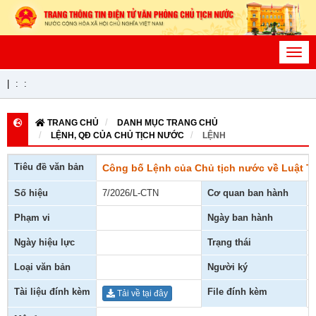
Toggl
navig
|
:
:
TRANG CHỦ
DANH MỤC TRANG CHỦ
LỆNH, QĐ CỦA CHỦ TỊCH NƯỚC
LỆNH
Tiêu đề văn bản
Công bố Lệnh của Chủ tịch nước về Luật T
Số hiệu
7/2026/L-CTN
Cơ quan ban hành
Phạm vi
Ngày ban hành
Ngày hiệu lực
Trạng thái
Loại văn bản
Người ký
Tài liệu đính kèm
File đính kèm
Tải về tại đây