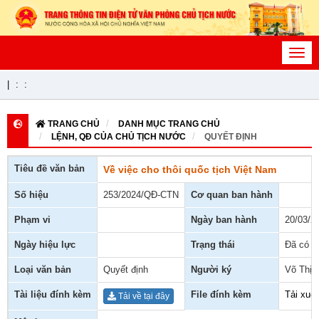
Toggl
navig
|
:
:
TRANG CHỦ
DANH MỤC TRANG CHỦ
LỆNH, QĐ CỦA CHỦ TỊCH NƯỚC
QUYẾT ĐỊNH
Tiêu đề văn bản
Về việc cho thôi quốc tịch Việt Nam
Số hiệu
253/2024/QĐ-CTN
Cơ quan ban hành
Phạm vi
Ngày ban hành
20/03/2
Ngày hiệu lực
Trạng thái
Đã có h
Loại văn bản
Quyết định
Người ký
Võ Thị 
Tài liệu đính kèm
File đính kèm
Tải xuố
Tải về tại đây