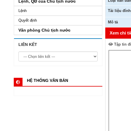
Loại văn bả
Lệnh, QĐ của Chủ tịch nước
Lệnh
Tài liệu đín
Quyết định
Mô tả
Văn phòng Chủ tịch nước
Xem chi ti
LIÊN KẾT
Tập tin đ
HỆ THỐNG VĂN BẢN