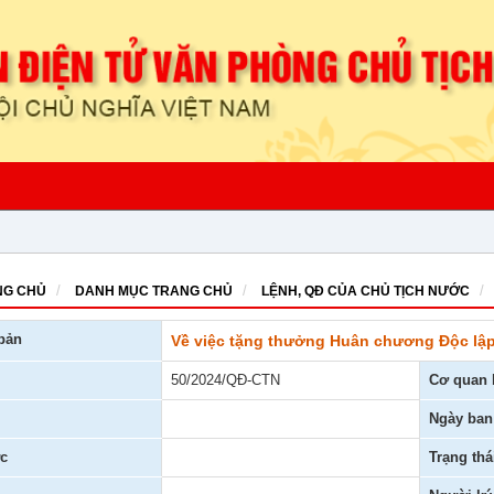
G CHỦ
DANH MỤC TRANG CHỦ
LỆNH, QĐ CỦA CHỦ TỊCH NƯỚC
bản
Về việc tặng thưởng Huân chương Độc lậ
50/2024/QĐ-CTN
Cơ quan 
Ngày ban
c
Trạng thá