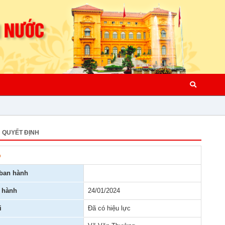
QUYẾT ĐỊNH
p
ban hành
 hành
24/01/2024
i
Đã có hiệu lực