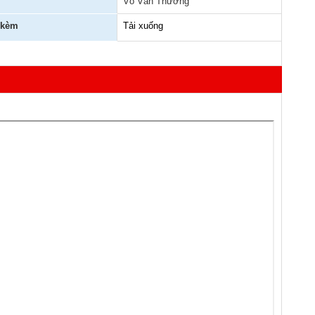
Võ Văn Thưởng
 kèm
Tải xuống