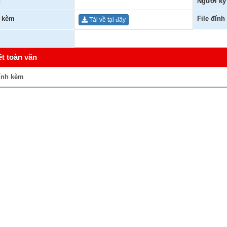
n
Người ký
h kèm
File đính
Tải về tại đây
ết toàn văn
ính kèm