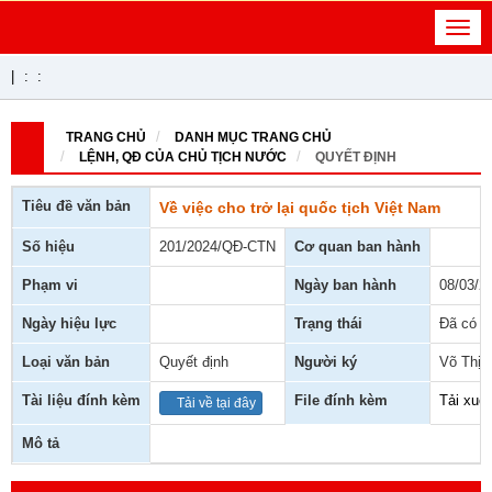
Toggl
navig
|
:
:
TRANG CHỦ
DANH MỤC TRANG CHỦ
LỆNH, QĐ CỦA CHỦ TỊCH NƯỚC
QUYẾT ĐỊNH
Tiêu đề văn bản
Về việc cho trở lại quốc tịch Việt Nam
Số hiệu
201/2024/QĐ-CTN
Cơ quan ban hành
Phạm vi
Ngày ban hành
08/03/2
Ngày hiệu lực
Trạng thái
Đã có h
Loại văn bản
Quyết định
Người ký
Võ Thị 
Tài liệu đính kèm
File đính kèm
Tải xuố
Tải về tại đây
Mô tả