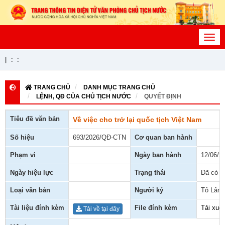
Toggl
navig
|
:
:
TRANG CHỦ
DANH MỤC TRANG CHỦ
LỆNH, QĐ CỦA CHỦ TỊCH NƯỚC
QUYẾT ĐỊNH
Tiêu đề văn bản
Về việc cho trở lại quốc tịch Việt Nam
Số hiệu
693/2026/QĐ-CTN
Cơ quan ban hành
Phạm vi
Ngày ban hành
12/06/2
Ngày hiệu lực
Trạng thái
Đã có h
Loại văn bản
Người ký
Tô Lâm
Tài liệu đính kèm
File đính kèm
Tải xuố
Tải về tại đây