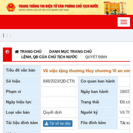
Toggl
navig
|
:
:
TRANG CHỦ
DANH MỤC TRANG CHỦ
LỆNH, QĐ CỦA CHỦ TỊCH NƯỚC
QUYẾT ĐỊNH
Tiêu đề văn bản
Về việc tặng thưởng Huy chương Vì an nin
Số hiệu
848/2023/QĐ-CTN
Cơ quan ban hành
Phạm vi
Ngày ban hành
19/07/
Ngày hiệu lực
Trạng thái
Đã có h
Loại văn bản
Quyết định
Người ký
Võ Thị
Tài liệu đính kèm
File đính kèm
Tải xu
Tải về tại đây