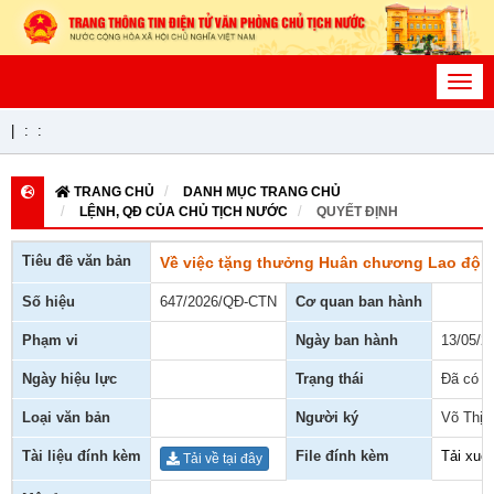
Toggl
navig
|
:
:
TRANG CHỦ
DANH MỤC TRANG CHỦ
LỆNH, QĐ CỦA CHỦ TỊCH NƯỚC
QUYẾT ĐỊNH
Tiêu đề văn bản
Về việc tặng thưởng Huân chương Lao độn
Số hiệu
647/2026/QĐ-CTN
Cơ quan ban hành
Phạm vi
Ngày ban hành
13/05/2
Ngày hiệu lực
Trạng thái
Đã có h
Loại văn bản
Người ký
Võ Thị 
Tài liệu đính kèm
File đính kèm
Tải xuố
Tải về tại đây