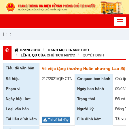
Toggl
navig
|
:
:
TRANG CHỦ
DANH MỤC TRANG CHỦ
LỆNH, QĐ CỦA CHỦ TỊCH NƯỚC
QUYẾT ĐỊNH
Tiêu đề văn bản
Về việc tặng thưởng Huân chương Lao độn
Số hiệu
217/2021/QĐ-CTN
Cơ quan ban hành
Chủ tịc
Phạm vi
Ngày ban hành
09/02/2
Ngày hiệu lực
Trạng thái
Đã có h
Loại văn bản
Người ký
Đặng Th
Tài liệu đính kèm
File đính kèm
Tải xuố
Tải về tại đây