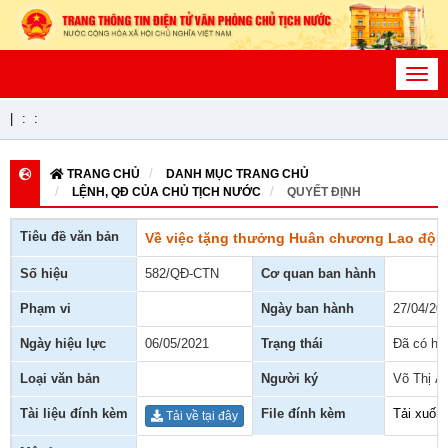
Toggl
navig
|
:
:
TRANG CHỦ
DANH MỤC TRANG CHỦ
LỆNH, QĐ CỦA CHỦ TỊCH NƯỚC
QUYẾT ĐỊNH
Tiêu đề văn bản
Về việc tặng thưởng Huân chương Lao độn
Số hiệu
582/QĐ-CTN
Cơ quan ban hành
Phạm vi
Ngày ban hành
27/04/20
Ngày hiệu lực
06/05/2021
Trạng thái
Đã có hiệ
Loại văn bản
Người ký
Võ Thị Á
Tài liệu đính kèm
File đính kèm
Tải xuốn
Tải về tại đây